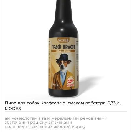
Пиво для собак Крафтове зі смаком лобстера, 0,33 л,
MODES
амінокислотами та мінеральними речовинами
збагачення раціону вітамінами
поліпшення смакових якостей корму