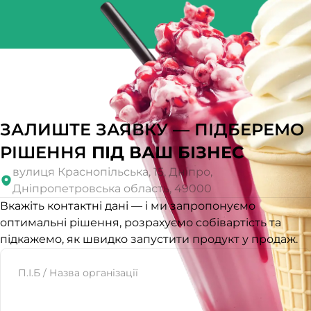
ЗАЛИШТЕ ЗАЯВКУ — ПІДБЕРЕМО
РІШЕННЯ
ПІД ВАШ БІЗНЕС
вулиця Краснопільська, 15, Дніпро,
Дніпропетровська область, 49000
Вкажіть контактні дані — і ми запропонуємо
оптимальні рішення, розрахуємо собівартість та
підкажемо, як швидко запустити продукт у продаж.
Website
П.І.Б / Назва організації