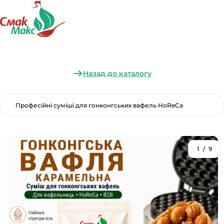
Назад до каталогу
Професійні суміші для гонконгських вафель HoReCa
1
/
9