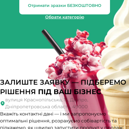
Отримати зразки БЕЗКОШТОВНО
Обрати категорію
ЗАЛИШТЕ ЗАЯВКУ — ПІДБЕРЕМО
РІШЕННЯ
ПІД ВАШ БІЗНЕС
вулиця Краснопільська, 15, Дніпро,
Дніпропетровська область, 49000
Вкажіть контактні дані — і ми запропонуємо
оптимальні рішення, розрахуємо собівартість та
підкажемо, як швидко запустити продукт у продаж.