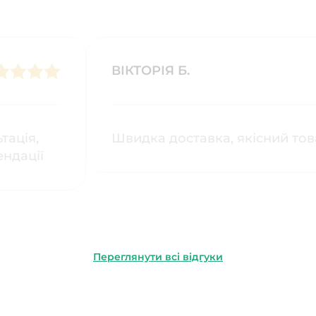
ВІКТОРІЯ Б.
кції
тація,
Швидка доставка, якісний то
ндації
Переглянути всі відгуки
тацій