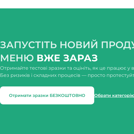
✔️ Авторські сезонні вафлі для кав’ярень, фудкортів і
Чому Смакмакс
✔️ Власне українське виробництво
ЗАПУСТІТЬ НОВИЙ ПРОД
✔️ Виробництво відповідно до стандарту ISO 22000
МЕНЮ
ВЖЕ ЗАРАЗ
✔️ Оптові ціни від виробника
Отримайте тестові зразки та оцініть, як це працює у 
Без ризиків і складних процесів — просто протестуйт
✔️ Підтримка технолога для клієнтів HoReCa
✔️ Безкоштовні тестові зразки для нових клієнтів
Отримати зразки БЕЗКОШТОВНО
Обрати категорі
✔️ Професійні рішення для стабільного результату т
Професійне рішення для вашого десертного 