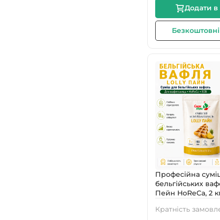
Додати в
✔️ Стабільний результат при кожному приготуванні
Безкоштовні
✔️ Апетитна золотиста скоринка та м’яка структура го
✔️ Збалансований смак, приємний аромат і рівномір
✔️ Зручна робота персоналу без складного дозування
✔️ Менше помилок у виробництві та простіший контр
✔️ Підходить для професійних вафельниць для бельг
✔️ Фасування по 2 кг — зручно для HoReCa, тестуванн
Скільки можна заробити з 1 упаковки
Професійна сумі
бельгійських вафе
📦 Фасування суміші: 2 кг
Пейн HoReCa, 2 к
🧇 Орієнтовний вихід: залежить від ваги однієї вафлі,
Кратність замовл