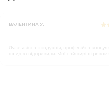
🏨 Готелі, кейтеринг і сніданкові зони
🚚 Street food-проєкти та сезонні точки продажу
ВАЛЕНТИНА У.
🏭 Невеликі виробництва випічки та десертної проду
Ідеї для асортименту
Дуже якісна продукція, професійна консуль
швидко відправили. Мої найщиріші рекоме
✔️ Класична бельгійська вафля з цукровою пудрою
✔️ Бельгійська вафля з морозивом і топінгами
✔️ Вафля з ягодами, фруктами та вершковим кремом
✔️ Шоколадна вафля з какао, кремом або глазур’ю
✔️ Вафля з карамеллю, горіхами та соусом
✔️ Мінівафлі для дитячого меню, кейтерингу та дегус