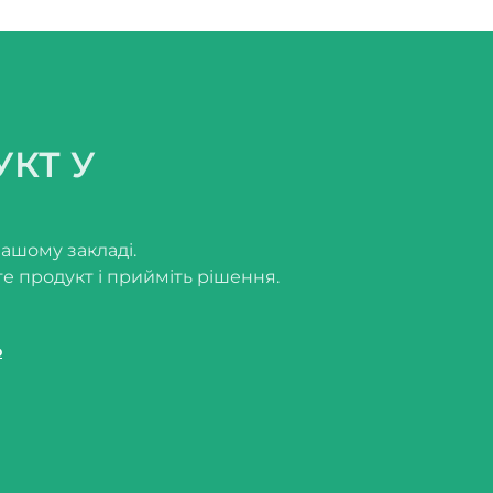
 десертних барів
УКТ У
вашому закладі.
е продукт і прийміть рішення.
ю
а прибуткового меню
меню