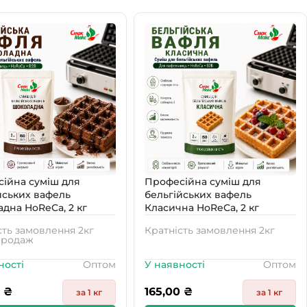
олотистою скоринкою, м’якою структурою всередині,
ійна суміш для
Професійна суміш для
йських вафель
бельгійських вафель
дна HoReCa, 2 кг
Класична HoReCa, 2 кг
сть замовлення 2кг
Кратність замовлення 2кг
продаж
ності
Оптом
У наявності
Оптом
0
₴
165,00
₴
за 1 кг
за 1 кг