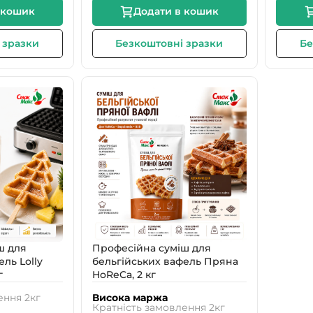
 кошик
Додати в кошик
 зразки
Безкоштовні зразки
Бе
тової вафлі
не випікання
 багатьох інгредієнтів
оль якості
ійських вафель
я смаків і регулярної роботи
ш для
Професійна суміш для
ль Lolly
бельгійських вафель Пряна
г
HoReCa, 2 кг
 обладнання та технологічної карти
ення 2кг
Висока маржа
Кратність замовлення 2кг