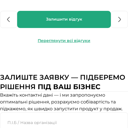
Залишити відгук
Переглянути всі відгуки
ЗАЛИШТЕ ЗАЯВКУ — ПІДБЕРЕМО
РІШЕННЯ
ПІД ВАШ БІЗНЕС
Вкажіть контактні дані — і ми запропонуємо
оптимальні рішення, розрахуємо собівартість та
підкажемо, як швидко запустити продукт у продаж.
Website
П.І.Б / Назва організації