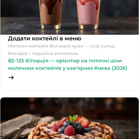
Додати коктейлі в меню
Молочні коктейлі без нової кухні — суха суміш,
блендер і порційна економіка.
82–125 ₴/порція — орієнтир на поточні ціни
молочних коктейлів у кав'ярнях Києва (2026)