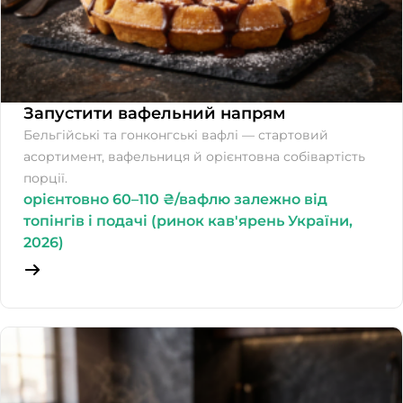
Запустити вафельний напрям
Бельгійські та гонконгські вафлі — стартовий
асортимент, вафельниця й орієнтовна собівартість
порції.
орієнтовно 60–110 ₴/вафлю залежно від
топінгів і подачі (ринок кав'ярень України,
2026)