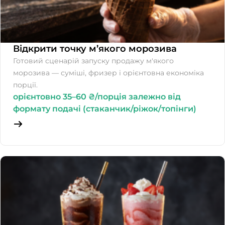
Відкрити точку м’якого морозива
Готовий сценарій запуску продажу м'якого
морозива — суміші, фризер і орієнтовна економіка
порції.
орієнтовно 35–60 ₴/порція залежно від
формату подачі (стаканчик/ріжок/топінги)