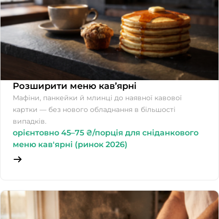
Розширити меню кав’ярні
Мафіни, панкейки й млинці до наявної кавової
картки — без нового обладнання в більшості
випадків.
орієнтовно 45–75 ₴/порція для сніданкового
меню кав'ярні (ринок 2026)