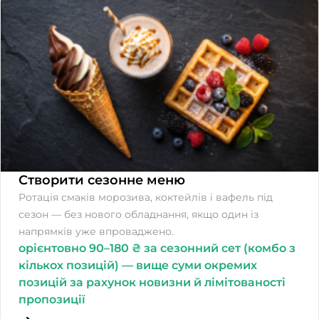
Створити сезонне меню
Ротація смаків морозива, коктейлів і вафель під
сезон — без нового обладнання, якщо один із
напрямків уже впроваджено.
орієнтовно 90–180 ₴ за сезонний сет (комбо з
кількох позицій) — вище суми окремих
позицій за рахунок новизни й лімітованості
пропозиції