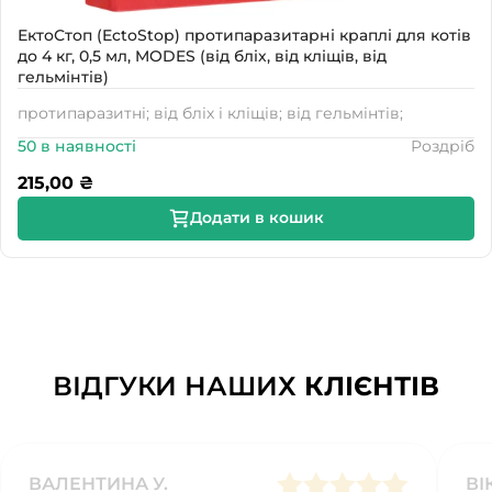
ЕктоСтоп (EctoStop) протипаразитарні краплі для котів
до 4 кг, 0,5 мл, MODES (від бліх, від кліщів, від
гельмінтів)
протипаразитні; від бліх і кліщів; від гельмінтів;
50 в наявності
Роздріб
215,00
₴
Додати в кошик
ВІДГУКИ НАШИХ
КЛІЄНТІВ
ВАЛЕНТИНА У.
ВІ