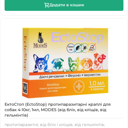
Додати в кошик
ЕктоСтоп (EctoStop) протипаразитарні краплі для
собак 4-10кг, 1мл, MODES (від бліх, від кліщів, від
гельмінтів)
протипаразитні; від бліх і кліщів; від гельмінтів;