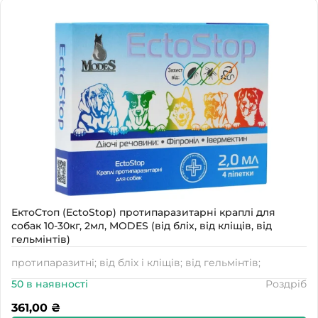
Наявність
В наявності
ЕктоСтоп (EctoStop) протипаразитарні краплі для
собак 10-30кг, 2мл, MODES (від бліх, від кліщів, від
гельмінтів)
протипаразитні; від бліх і кліщів; від гельмінтів;
50 в наявності
Роздріб
361,00
₴