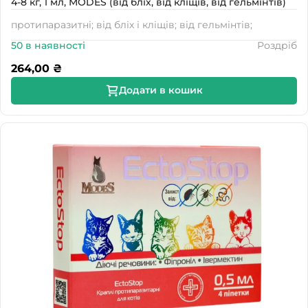
4-8 кг, 1 мл, MODES (від бліх, від кліщів, від гельмінтів)
протипаразитні; від бліх і кліщів; від гельмінтів;
50 в наявності
Роздріб
264,00
₴
Додати в кошик