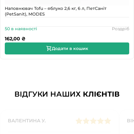
Наповнювач Tofu – яблуко 2,6 кг, 6 л, ПетСаніт
(PetSanit), MODES
50 в наявності
Роздріб
162,00
₴
Додати в кошик
ВІДГУКИ НАШИХ
КЛІЄНТІВ
ВАЛЕНТИНА У.
ВІ