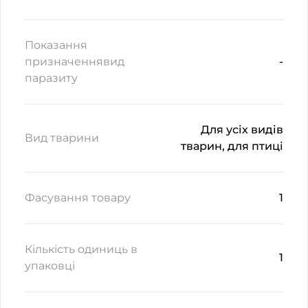
Показання
призначеннявид
-
паразиту
Для усіх видів
Вид тварини
тварин, для птиці
Фасування товару
1
Кількість одиниць в
1
упаковці