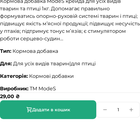
Кормова добавка ModeS крейда для усіх видів
тварин та птиці 1кг. Допомагає правильно
формуватись опорно-руховій системі тварин і птиці;
підвищує якість м’ясної продукції; підвищує несучість
у птахів; підтримує тонус мʼязів; є стимулятором
роботи серцево-судин…
Тип:
Кормова добавка
Для:
Для усіх видів тварин|для птиці
Категорія:
Кормові добавки
Виробник:
TM ModeS
29,00
₴
Додати в кошик