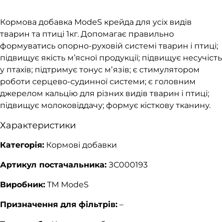
Кормова добавка ModeS крейда для усіх видів
тварин та птиці 1кг. Допомагає правильно
формуватись опорно-руховій системі тварин і птиці;
підвищує якість м’ясної продукції; підвищує несучість
у птахів; підтримує тонус мʼязів; є стимулятором
роботи серцево-судинної системи; є головним
джерелом кальцію для різних видів тварин і птиці;
підвищує молоковіддачу; формує кісткову тканину.
Характеристики
Категорія:
Кормові добавки
Артикул постачальника:
ЗС000193
Виробник:
TM ModeS
Призначення для фільтрів:
–