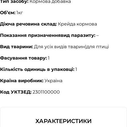
Тип засобу:
Кормова добавка
Об’єм:
1кг
Діюча речовина склад:
Крейда кормова
Показання призначеннявид паразиту:
–
Вид тварини:
Для усіх видів тварин|для птиці
Фасування товару:
1
Кількість одиниць в упаковці:
1
Країна виробник:
Україна
Код УКТЗЕД:
2301100000
ХАРАКТЕРИСТИКИ