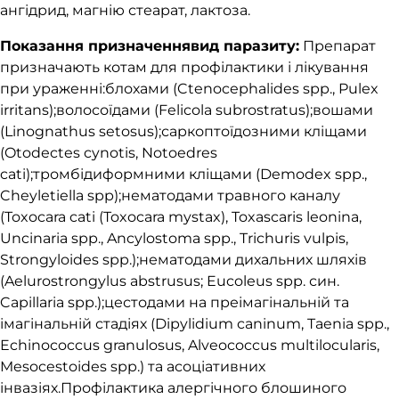
ангідрид, магнію стеарат, лактоза.
Показання призначеннявид паразиту:
Препарат
призначають котам для профілактики і лікування
при ураженні:блохами (Ctenocephalides spp., Pulex
irritans);волосоїдами (Felicola subrostratus);вошами
(Linognathus setosus);саркоптоїдозними кліщами
(Otodectes cynotis, Notoedres
cati);тромбідиформними кліщами (Demodex spр.,
Cheyletiella spр);нематодами травного каналу
(Toxocara cati (Toxocara mystax), Toxаscaris leonina,
Uncinaria spp., Ancylostoma spp., Trichuris vulpis,
Strongyloides spp.);нематодами дихальних шляхів
(Aelurostrongylus abstrusus; Eucoleus spp. син.
Capillaria spp.);цестодами на преімагінальній та
імагінальній стадіях (Dipylidium caninum, Taenia spp.,
Echinococcus granulosus, Alveococcus multilocularis,
Mesocestoides spp.) та асоціативних
інвазіях.Профілактика алергічного блошиного