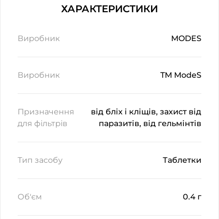
ХАРАКТЕРИСТИКИ
Виробник
MODES
Виробник
TM ModeS
Призначення
від бліх і кліщів, захист від
для фільтрів
паразитів, від гельмінтів
Тип засобу
Таблетки
Об'єм
0.4 г