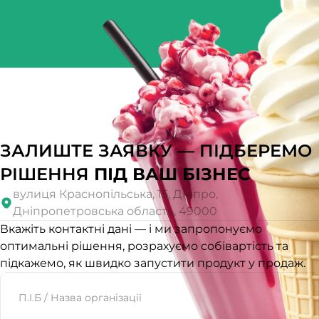
ЗАЛИШТЕ ЗАЯВКУ — ПІДБЕРЕМО
РІШЕННЯ
ПІД ВАШ БІЗНЕС
вулиця Краснопільська, 15, Дніпро,
Дніпропетровська область, 49000
Вкажіть контактні дані — і ми запропонуємо
оптимальні рішення, розрахуємо собівартість та
підкажемо, як швидко запустити продукт у продаж.
Website
П.І.Б / Назва організації