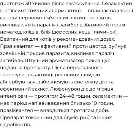
протягом 30 хвилин після застосування. Селамектин
(напівсинтетичний авермектин) — впливає на хлорні
канали нервових і м’язових клітин паразитів,
викликаючи їх параліч і загибель. Активний проти
нематод, кліщів, бліх (дорослих, яєць і личинок).
Безпечний для котів у рекомендованих дозах.
Празіквантел — ефективний проти цестод, руйнує
зовнішній покрив паразита, викликає параліч і
загибель. Штучний ароматизатор покращує
поїдання препарату. Після перорального
застосування активні речовини швидко
абсорбуються, забезпечують системну дію та
ефективний захист. Люфенурон діє до місяця,
нітенпірам — протягом 24–48 годин, селамектин —
має період напіввиведення близько 10 годин,
празіквантел — виводиться протягом доби.
Препарат токсичний для бджіл, риб та інших
гідробіонтів.