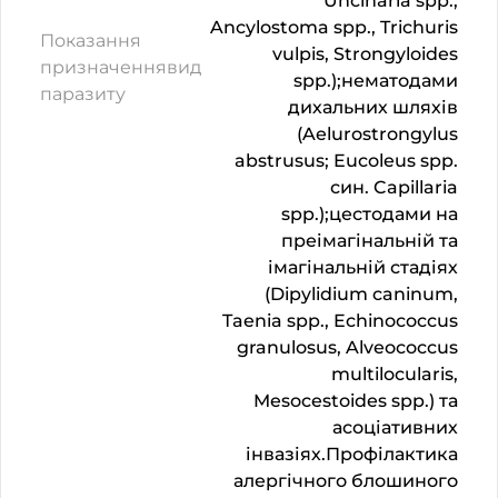
Uncinaria spp.,
Ancylostoma spp., Trichuris
Показання
vulpis, Strongyloides
призначеннявид
spp.);нематодами
паразиту
дихальних шляхів
(Aelurostrongylus
abstrusus; Eucoleus spp.
син. Capillaria
spp.);цестодами на
преімагінальній та
імагінальній стадіях
(Dipylidium caninum,
Taenia spp., Echinococcus
granulosus, Alveococcus
multilocularis,
Mesocestoides spp.) та
асоціативних
інвазіях.Профілактика
алергічного блошиного