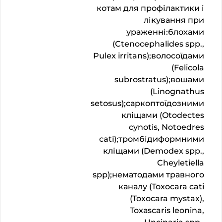
котам для профілактики і
лікування при
ураженні:блохами
(Ctenocephalides spp.,
Pulex irritans);волосоїдами
(Felicola
subrostratus);вошами
(Linognathus
setosus);саркоптоїдозними
кліщами (Otodectes
cynotis, Notoedres
cati);тромбідиформними
кліщами (Demodex spр.,
Cheyletiella
spр);нематодами травного
каналу (Toxocara cati
(Toxocara mystax),
Toxаscaris leonina,