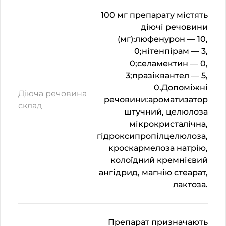
100 мг препарату містять
діючі речовини
(мг):люфенурон — 10,
0;нітенпірам — 3,
0;селамектин — 0,
3;празіквантел — 5,
0.Допоміжні
Діюча речовина
речовини:ароматизатор
склад
штучний, целюлоза
мікрокристалічна,
гідроксипропілцелюлоза,
кроскармелоза натрію,
колоїдний кремнієвий
ангідрид, магнію стеарат,
лактоза.
Препарат призначають