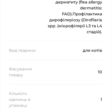
дерматиту (flea allergy
dermatitis:
FAD).Профілактика
дирофіляріозу (Dirofilaria
spp. (мікрофілярії L3 та L4
стадій).
Вид тварини
для котів
Фасування
10
товару
Кількість
одиниць в
1
упаковці