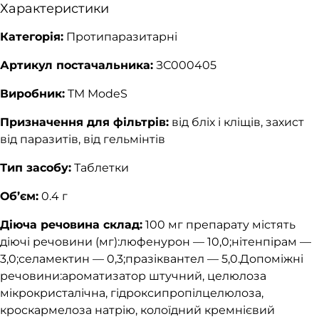
Характеристики
Категорія:
Протипаразитарні
Артикул постачальника:
ЗС000405
Виробник:
TM ModeS
Призначення для фільтрів:
від бліх і кліщів, захист
від паразитів, від гельмінтів
Тип засобу:
Таблетки
Об’єм:
0.4 г
Діюча речовина склад:
100 мг препарату містять
діючі речовини (мг):люфенурон — 10,0;нітенпірам —
3,0;селамектин — 0,3;празіквантел — 5,0.Допоміжні
речовини:ароматизатор штучний, целюлоза
мікрокристалічна, гідроксипропілцелюлоза,
кроскармелоза натрію, колоїдний кремнієвий