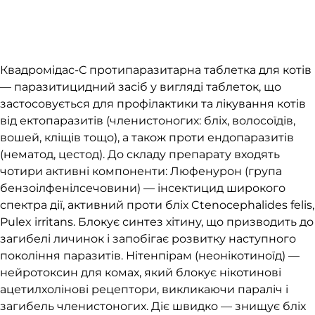
Квадромідас-С протипаразитарна таблетка для котів
— паразитицидний засіб у вигляді таблеток, що
застосовується для профілактики та лікування котів
від ектопаразитів (членистоногих: бліх, волосоїдів,
вошей, кліщів тощо), а також проти ендопаразитів
(нематод, цестод). До складу препарату входять
чотири активні компоненти: Люфенурон (група
бензоілфенілсечовини) — інсектицид широкого
спектра дії, активний проти бліх Ctenocephalides felis,
Pulex irritans. Блокує синтез хітину, що призводить до
загибелі личинок і запобігає розвитку наступного
покоління паразитів. Нітенпірам (неонікотиноїд) —
нейротоксин для комах, який блокує нікотинові
ацетилхолінові рецептори, викликаючи параліч і
загибель членистоногих. Діє швидко — знищує бліх