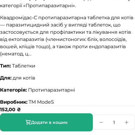
категорії «Протипаразитарні».
Квадромідас-С протипаразитарна таблетка для котів
— паразитицидний засіб у вигляді таблеток, що
застосовується для профілактики та лікування котів
від ектопаразитів (членистоногих: бліх, волосоїдів,
вошей, кліщів тощо), а також проти ендопаразитів
(нематод, ц…
Тип:
Таблетки
Для:
для котів
Категорія:
Протипаразитарні
Виробник:
TM ModeS
152,00
₴
Додати в кошик