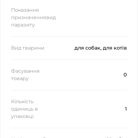
Показання
призначеннявид
паразиту
Вид тварини
для собак, для котів
Фасування
0
товару
Кількість
одиниць в
1
упаковці