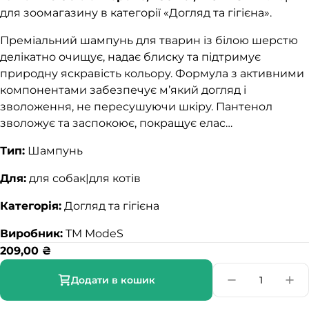
для зоомагазину в категорії «Догляд та гігієна».
Преміальний шампунь для тварин із білою шерстю
делікатно очищує, надає блиску та підтримує
природну яскравість кольору. Формула з активними
компонентами забезпечує м’який догляд і
зволоження, не пересушуючи шкіру. Пантенол
зволожує та заспокоює, покращує елас…
Тип:
Шампунь
Для:
для собак|для котів
Категорія:
Догляд та гігієна
Виробник:
TM ModeS
209,00
₴
Додати в кошик