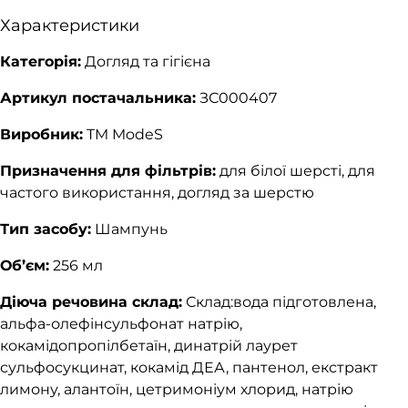
Характеристики
Категорія:
Догляд та гігієна
Артикул постачальника:
ЗС000407
Виробник:
TM ModeS
Призначення для фільтрів:
для білої шерсті, для
частого використання, догляд за шерстю
Тип засобу:
Шампунь
Об’єм:
256 мл
Діюча речовина склад:
Склад:вода підготовлена,
альфа-олефінсульфонат натрію,
кокамідопропілбетаїн, динатрій лаурет
сульфосукцинат, кокамід ДЕА, пантенол, екстракт
лимону, алантоїн, цетримоніум хлорид, натрію