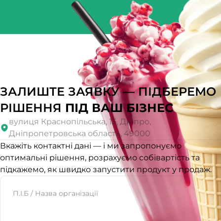
ЗАЛИШТЕ ЗАЯВКУ — ПІДБЕРЕМО
РІШЕННЯ
ПІД ВАШ БІЗНЕС
вулиця Краснопільська, 15, Дніпро,
Дніпропетровська область, 49000
Вкажіть контактні дані — і ми запропонуємо
оптимальні рішення, розрахуємо собівартість та
підкажемо, як швидко запустити продукт у продаж.
Website
П.І.Б / Назва організації