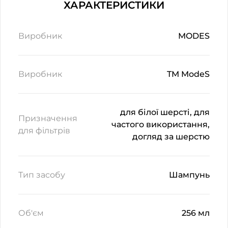
ХАРАКТЕРИСТИКИ
Виробник
MODES
Виробник
TM ModeS
для білої шерсті, для
Призначення
частого використання,
для фільтрів
догляд за шерстю
Тип засобу
Шампунь
Об'єм
256 мл