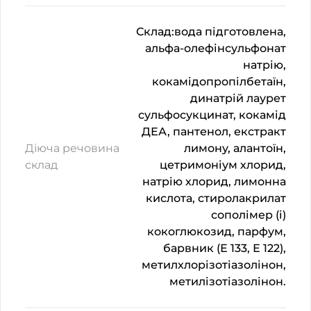
Склад:вода підготовлена,
альфа-олефінсульфонат
натрію,
кокамідопропілбетаїн,
динатрій лаурет
сульфосукцинат, кокамід
ДЕА, пантенол, екстракт
Діюча речовина
лимону, алантоїн,
склад
цетримоніум хлорид,
натрію хлорид, лимонна
кислота, стиролакрилат
сополімер (і)
кокоглюкозид, парфум,
барвник (Е 133, Е 122),
метилхлорізотіазолінон,
метилізотіазолінон.