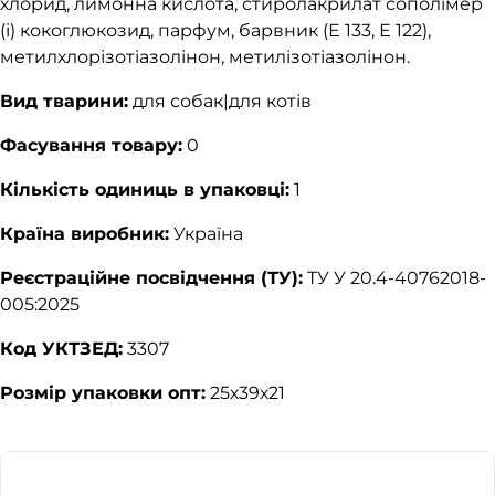
хлорид, лимонна кислота, стиролакрилат сополімер
(і) кокоглюкозид, парфум, барвник (Е 133, Е 122),
метилхлорізотіазолінон, метилізотіазолінон.
Вид тварини:
для собак|для котів
Фасування товару:
0
Кількість одиниць в упаковці:
1
Країна виробник:
Україна
Реєстраційне посвідчення (ТУ):
ТУ У 20.4-40762018-
005:2025
Код УКТЗЕД:
3307
Розмір упаковки опт:
25х39х21