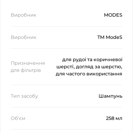
Виробник
MODES
Виробник
TM ModeS
для рудої та коричневої
Призначення
шерсті, догляд за шерстю,
для фільтрів
для частого використання
Тип засобу
Шампунь
Об'єм
258 мл