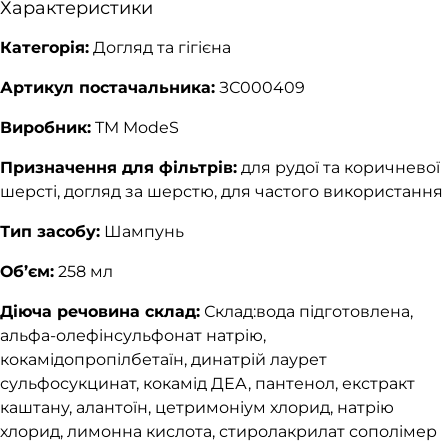
Характеристики
Категорія:
Догляд та гігієна
Артикул постачальника:
ЗС000409
Виробник:
TM ModeS
Призначення для фільтрів:
для рудої та коричневої
шерсті, догляд за шерстю, для частого використання
Тип засобу:
Шампунь
Об’єм:
258 мл
Діюча речовина склад:
Склад:вода підготовлена,
альфа-олефінсульфонат натрію,
кокамідопропілбетаїн, динатрій лаурет
сульфосукцинат, кокамід ДЕА, пантенол, екстракт
каштану, алантоїн, цетримоніум хлорид, натрію
хлорид, лимонна кислота, стиролакрилат сополімер