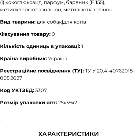
(і) кокоглюкозид, парфум, барвник (E 155),
метилхлорізотіазолінон, метилізотіазолінон.
Вид тварини:
для собак|для котів
Фасування товару:
0
Кількість одиниць в упаковці:
1
Країна виробник:
Україна
Реєстраційне посвідчення (ТУ):
ТУ У 20.4-40762018-
005:2027
Код УКТЗЕД:
3307
Розмір упаковки опт:
25х39х21
ХАРАКТЕРИСТИКИ