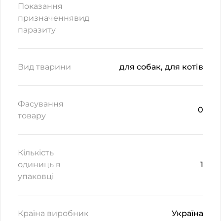
Показання
призначеннявид
паразиту
Вид тварини
для собак, для котів
Фасування
0
товару
Кількість
одиниць в
1
упаковці
Країна виробник
Україна