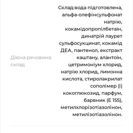
Склад:вода підготовлена,
альфа-олефінсульфонат
натрію,
кокамідопропілбетаїн,
динатрій лаурет
сульфосукцинат, кокамід
ДЕА, пантенол, екстракт
Діюча речовина
каштану, алантоїн,
склад
цетримоніум хлорид,
натрію хлорид, лимонна
кислота, стиролакрилат
сополімер (і)
кокоглюкозид, парфум,
барвник (E 155),
метилхлорізотіазолінон,
метилізотіазолінон.