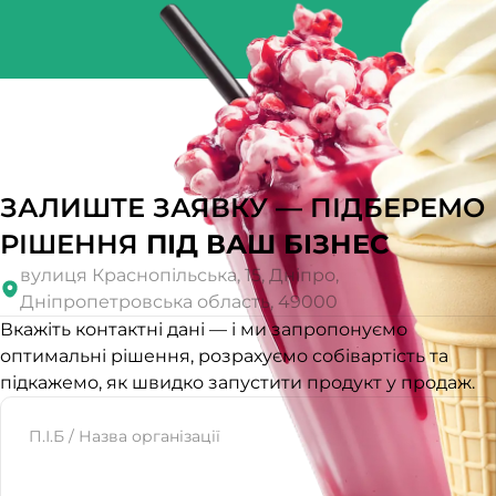
ЗАЛИШТЕ ЗАЯВКУ — ПІДБЕРЕМО
РІШЕННЯ
ПІД ВАШ БІЗНЕС
вулиця Краснопільська, 15, Дніпро,
Дніпропетровська область, 49000
Вкажіть контактні дані — і ми запропонуємо
оптимальні рішення, розрахуємо собівартість та
підкажемо, як швидко запустити продукт у продаж.
Website
П.І.Б / Назва організації