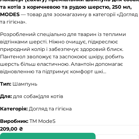
та котів з коричневою та рудою шерстю, 250 мл,
MODES
— товар для зоомагазину в категорії «Догляд
та гігієна».
Розроблений спеціально для тварин із теплими
відтінками шерсті. Ніжно очищує, підкреслює
природний колір і забезпечує здоровий блиск.
Пантенол зволожує та заспокоює шкіру, робить
шерсть більш еластичною. Алантоїн допомагає
відновленню та підтримує комфорт шкі…
Тип:
Шампунь
Для:
для собак|для котів
Категорія:
Догляд та гігієна
Виробник:
TM ModeS
209,00
₴