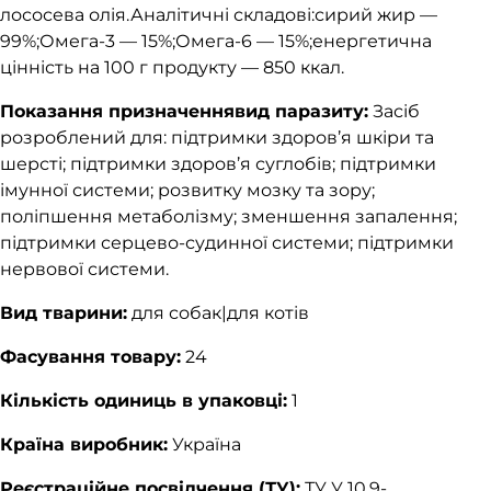
лососева олія.Аналітичні складові:сирий жир —
99%;Омега-3 — 15%;Омега-6 — 15%;енергетична
цінність на 100 г продукту — 850 ккал.
Показання призначеннявид паразиту:
Засіб
розроблений для: підтримки здоров’я шкіри та
шерсті; підтримки здоров’я суглобів; підтримки
імунної системи; розвитку мозку та зору;
поліпшення метаболізму; зменшення запалення;
підтримки серцево-судинної системи; підтримки
нервової системи.
Вид тварини:
для собак|для котів
Фасування товару:
24
Кількість одиниць в упаковці:
1
Країна виробник:
Україна
Реєстраційне посвідчення (ТУ):
ТУ У 10.9-