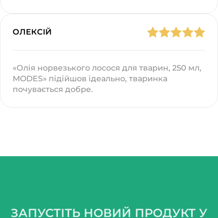
ОЛЕКСІЙ
«Олія норвезького лосося для тварин, 250 мл,
MODES» підійшов ідеально, тваринка
почувається добре.
ЗАПУСТІТЬ НОВИЙ ПРОДУКТ У