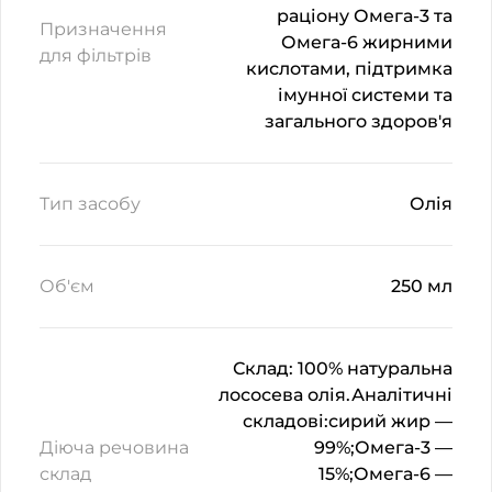
раціону Омега-3 та
Призначення
Омега-6 жирними
для фільтрів
кислотами, підтримка
імунної системи та
загального здоров'я
Тип засобу
Олія
Об'єм
250 мл
Склад: 100% натуральна
лососева олія.Аналітичні
складові:сирий жир —
Діюча речовина
99%;Омега-3 —
склад
15%;Омега-6 —