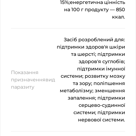
15%;енергетична цінність
на 100 г продукту — 850
ккал.
Засіб розроблений для:
підтримки здоров'я шкіри
та шерсті; підтримки
здоров'я суглобів;
підтримки імунної
Показання
системи; розвитку мозку
призначеннявид
та зору; поліпшення
паразиту
метаболізму; зменшення
запалення; підтримки
серцево-судинної
системи; підтримки
нервової системи.