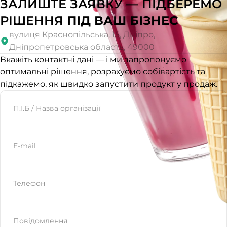
ЗАЛИШТЕ ЗАЯВКУ — ПІДБЕРЕМО
РІШЕННЯ
ПІД ВАШ БІЗНЕС
вулиця Краснопільська, 15, Дніпро,
Дніпропетровська область, 49000
Вкажіть контактні дані — і ми запропонуємо
оптимальні рішення, розрахуємо собівартість та
підкажемо, як швидко запустити продукт у продаж.
Website
П.І.Б / Назва організації
E-mail
Телефон
Повідомлення