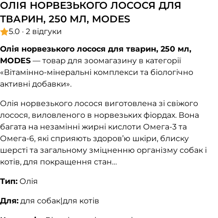
ОЛІЯ НОРВЕЗЬКОГО ЛОСОСЯ ДЛЯ
ТВАРИН, 250 МЛ, MODES
5.0 · 2 відгуки
Олія норвезького лосося для тварин, 250 мл,
MODES
— товар для зоомагазину в категорії
«Вітамінно-мінеральні комплекси та біологічно
активні добавки».
Олія норвезького лосося виготовлена зі свіжого
лосося, виловленого в норвезьких фіордах. Вона
багата на незамінні жирні кислоти Омега-3 та
Омега-6, які сприяють здоров’ю шкіри, блиску
шерсті та загальному зміцненню організму собак і
котів, для покращення стан…
Тип:
Олія
Для:
для собак|для котів