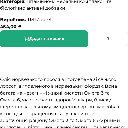
Категорія:
Вітамінно-мінеральні комплекси та
біологічно активні добавки
Виробник:
TM ModeS
454,00
₴
Додати в кошик
Олія норвезького лосося виготовлена зі свіжого
лосося, виловленого в норвезьких фіордах. Вона
багата на незамінні жирні кислоти Омега-3 та
Омега-6, які сприяють здоров’ю шкіри, блиску
шерсті та загальному зміцненню організму собак і
котів, для покращення стану шкіри і шерсті,
збагачення раціону Омега-3 та Омега-6 жирними
кислотами, підтримка імунної системи та загального