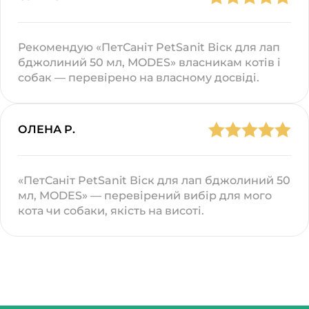
Рекомендую «ПетСаніт PetSanit Віск для лап
бджолиний 50 мл, MODES» власникам котів і
собак — перевірено на власному досвіді.
ОЛЕНА Р.
«ПетСаніт PetSanit Віск для лап бджолиний 50
мл, MODES» — перевірений вибір для мого
кота чи собаки, якість на висоті.