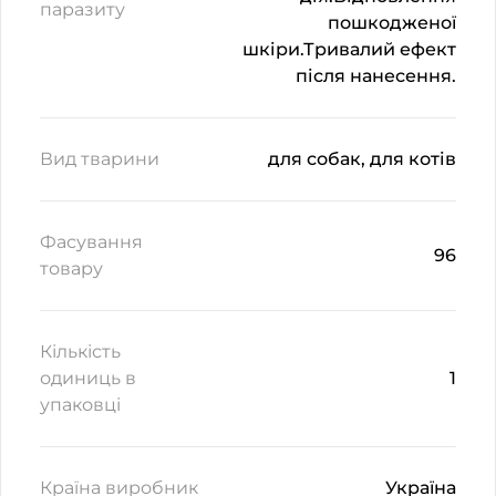
паразиту
пошкодженої
шкіри.Тривалий ефект
після нанесення.
Вид тварини
для собак, для котів
Фасування
96
товару
Кількість
одиниць в
1
упаковці
Країна виробник
Україна