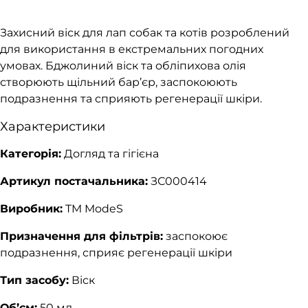
Захисний віск для лап собак та котів розроблений
для використання в екстремальних погодних
умовах. Бджолиний віск та обліпихова олія
створюють щільний бар’єр, заспокоюють
подразнення та сприяють регенерації шкіри.
Характеристики
Категорія:
Догляд та гігієна
Артикул постачальника:
ЗС000414
Виробник:
TM ModeS
Призначення для фільтрів:
заспокоює
подразнення, сприяє регенерації шкіри
Тип засобу:
Віск
Об’єм:
50 мл