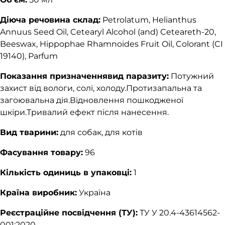
Діюча речовина склад:
Petrolatum, Helianthus
Annuus Seed Oil, Cetearyl Alcohol (and) Ceteareth-20,
Beeswax, Hippophae Rhamnoides Fruit Oil, Colorant (CI
19140), Parfum
Показання призначеннявид паразиту:
Потужний
захист від вологи, солі, холоду.Протизапальна та
загоювальна дія.Відновлення пошкодженої
шкіри.Тривалий ефект після нанесення.
Вид тварини:
для собак, для котів
Фасування товару:
96
Кількість одиниць в упаковці:
1
Країна виробник:
Україна
Реєстраційне посвідчення (ТУ):
ТУ У 20.4-43614562-
001:2020