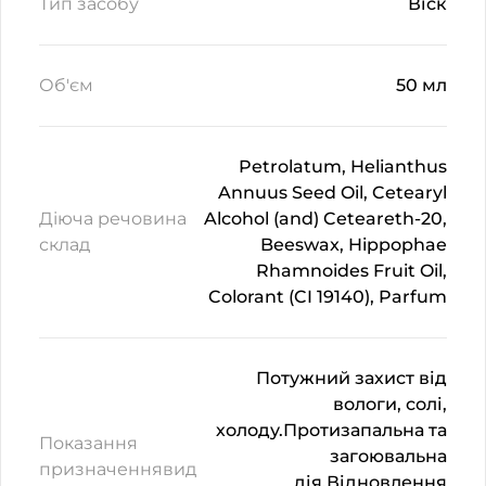
Тип засобу
Віск
Об'єм
50 мл
Petrolatum, Helianthus
Annuus Seed Oil, Cetearyl
Діюча речовина
Alcohol (and) Ceteareth-20,
склад
Beeswax, Hippophae
Rhamnoides Fruit Oil,
Colorant (CI 19140), Parfum
Потужний захист від
вологи, солі,
холоду.Протизапальна та
Показання
загоювальна
призначеннявид
дія.Відновлення