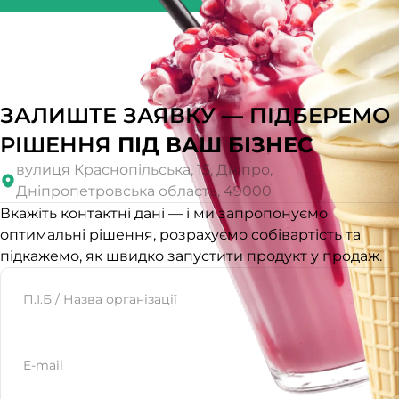
ЗАЛИШТЕ ЗАЯВКУ — ПІДБЕРЕМО
РІШЕННЯ
ПІД ВАШ БІЗНЕС
вулиця Краснопільська, 15, Дніпро,
Дніпропетровська область, 49000
Вкажіть контактні дані — і ми запропонуємо
оптимальні рішення, розрахуємо собівартість та
підкажемо, як швидко запустити продукт у продаж.
Website
П.І.Б / Назва організації
E-mail