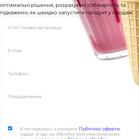
оптимальні рішення, розрахуємо собівартість та
підкажемо, як швидко запустити продукт у продаж.
Website
П.І.Б / Назва організації
E-mail
Телефон
Повідомлення
Я погоджуюсь з умовами
Публічної оферти
,
надаю згоду на обробку моїх персональних