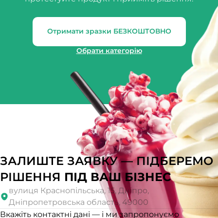
Отримати зразки БЕЗКОШТОВНО
Обрати категорію
ЗАЛИШТЕ ЗАЯВКУ — ПІДБЕРЕМО
РІШЕННЯ
ПІД ВАШ БІЗНЕС
вулиця Краснопільська, 15, Дніпро,
Дніпропетровська область, 49000
Вкажіть контактні дані — і ми запропонуємо