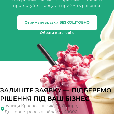
протестуйте продукт і прийміть рішення.
Отримати зразки БЕЗКОШТОВНО
Обрати категорію
ЗАЛИШТЕ ЗАЯВКУ — ПІДБЕРЕМО
РІШЕННЯ
ПІД ВАШ БІЗНЕС
вулиця Краснопільська, 15, Дніпро,
Дніпропетровська область, 49000