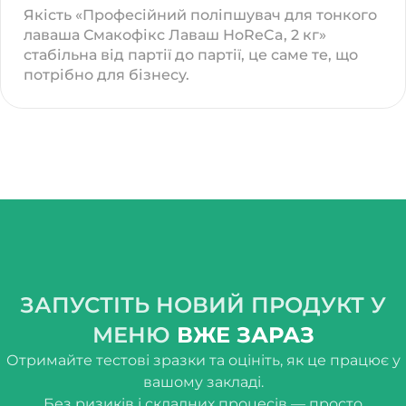
Якість «Професійний поліпшувач для тонкого
лаваша Смакофікс Лаваш HoReCa, 2 кг»
стабільна від партії до партії, це саме те, що
потрібно для бізнесу.
ЗАПУСТІТЬ НОВИЙ ПРОДУКТ У
МЕНЮ
ВЖЕ ЗАРАЗ
Отримайте тестові зразки та оцініть, як це працює у
вашому закладі.
Без ризиків і складних процесів — просто