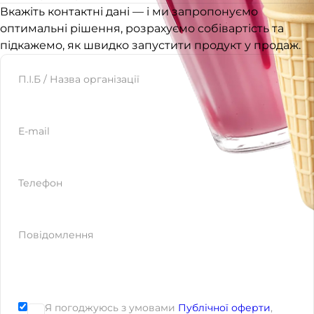
Вкажіть контактні дані — і ми запропонуємо
оптимальні рішення, розрахуємо собівартість та
підкажемо, як швидко запустити продукт у продаж.
Website
П.І.Б / Назва організації
E-mail
Телефон
Повідомлення
Я погоджуюсь з умовами
Публічної оферти
,