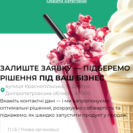
Обрати категорію
ЗАЛИШТЕ ЗАЯВКУ — ПІДБЕРЕМО
РІШЕННЯ
ПІД ВАШ БІЗНЕС
вулиця Краснопільська, 15, Дніпро,
Дніпропетровська область, 49000
Вкажіть контактні дані — і ми запропонуємо
оптимальні рішення, розрахуємо собівартість та
підкажемо, як швидко запустити продукт у продаж.
Website
П.І.Б / Назва організації