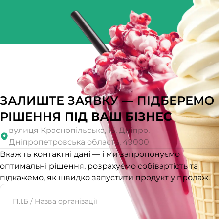
ЗАЛИШТЕ ЗАЯВКУ — ПІДБЕРЕМО
РІШЕННЯ
ПІД ВАШ БІЗНЕС
вулиця Краснопільська, 15, Дніпро,
Дніпропетровська область, 49000
Вкажіть контактні дані — і ми запропонуємо
оптимальні рішення, розрахуємо собівартість та
підкажемо, як швидко запустити продукт у продаж.
Website
П.І.Б / Назва організації