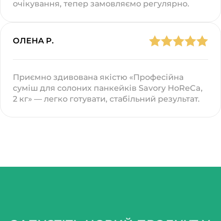
очікування, тепер замовляємо регулярно.
ОЛЕНА Р.
Приємно здивована якістю «Професійна
суміш для солоних панкейків Savory HoReCa,
2 кг» — легко готувати, стабільний результат.