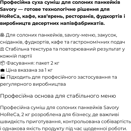
Професійна суха суміш для солоних панкейків
Savory — готове технологічне рішення для
HoReCa, кафе, кав’ярень, ресторанів, фудкортів і
виробництв десертних напівфабрикатів.
🥞 Для солоних панкейків, savory-меню, закусок,
сніданків, фудкортів, кафе та гастрономічних подач
⚖️ Стабільна текстура та повторюваний результат у
кожній партії
📦 Фасування: пакет 2 кг
💼 Ціна вказана за 1 кг
🏭 Підходить для професійного застосування та
регулярного виробництва
Професійна основа для стабільного меню
Професійна суміш для солоних панкейків Savory
HoReCa, 2 кг розроблена для бізнесу, де важливі
швидкість приготування, контрольована собівартість
і однакова якість продукту під час щоденної роботи.