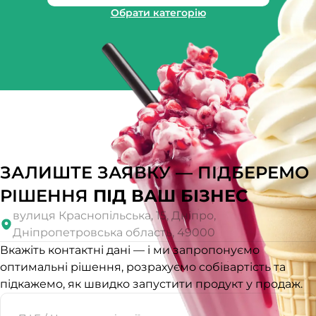
Обрати категорію
ЗАЛИШТЕ ЗАЯВКУ — ПІДБЕРЕМО
РІШЕННЯ
ПІД ВАШ БІЗНЕС
вулиця Краснопільська, 15, Дніпро,
Дніпропетровська область, 49000
Вкажіть контактні дані — і ми запропонуємо
оптимальні рішення, розрахуємо собівартість та
підкажемо, як швидко запустити продукт у продаж.