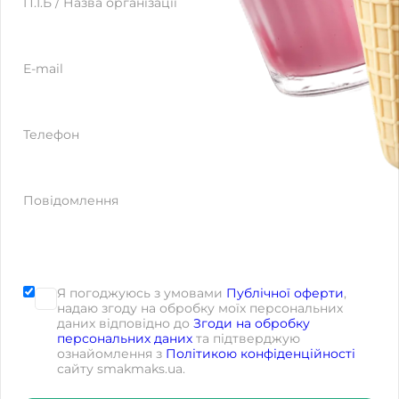
Website
П.І.Б / Назва організації
E-mail
Телефон
Повідомлення
Я погоджуюсь з умовами
Публічної оферти
,
надаю згоду на обробку моїх персональних
даних відповідно до
Згоди на обробку
персональних даних
та підтверджую
ознайомлення з
Політикою конфіденційності
сайту smakmaks.ua.