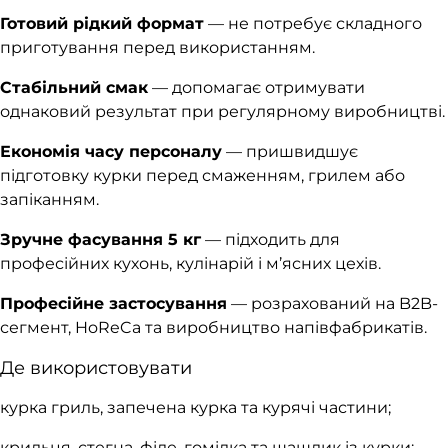
Готовий рідкий формат
— не потребує складного
приготування перед використанням.
Стабільний смак
— допомагає отримувати
однаковий результат при регулярному виробництві.
Економія часу персоналу
— пришвидшує
підготовку курки перед смаженням, грилем або
запіканням.
Зручне фасування 5 кг
— підходить для
професійних кухонь, кулінарій і м’ясних цехів.
Професійне застосування
— розрахований на B2B-
сегмент, HoReCa та виробництво напівфабрикатів.
Де використовувати
курка гриль, запечена курка та курячі частини;
крильця, стегна, філе, гомілка та шашлик із курки;