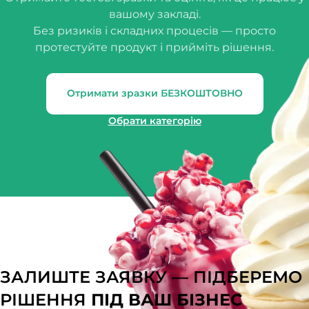
вашому закладі.
Без ризиків і складних процесів — просто
протестуйте продукт і прийміть рішення.
Отримати зразки БЕЗКОШТОВНО
Обрати категорію
ЗАЛИШТЕ ЗАЯВКУ — ПІДБЕРЕМО
РІШЕННЯ
ПІД ВАШ БІЗНЕС