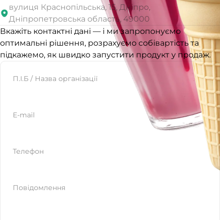
вулиця Краснопільська, 15, Дніпро,
Дніпропетровська область, 49000
Вкажіть контактні дані — і ми запропонуємо
оптимальні рішення, розрахуємо собівартість та
підкажемо, як швидко запустити продукт у продаж.
Website
П.І.Б / Назва організації
E-mail
Телефон
Повідомлення