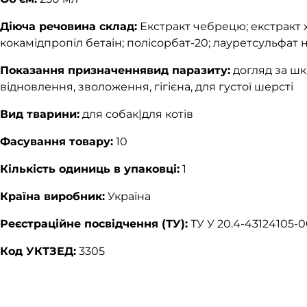
Діюча речовина склад:
Екстракт чебрецю; екстракт 
кокамідпропіл бетаін; полісорбат-20; лауретсульфат 
Показання призначеннявид паразиту:
догляд за шк
відновлення, зволоження, гігієна, для густої шерсті
Вид тварини:
для собак|для котів
Фасування товару:
10
Кількість одиниць в упаковці:
1
Країна виробник:
Україна
Реєстраційне посвідчення (ТУ):
ТУ У 20.4-43124105-0
Код УКТЗЕД:
3305