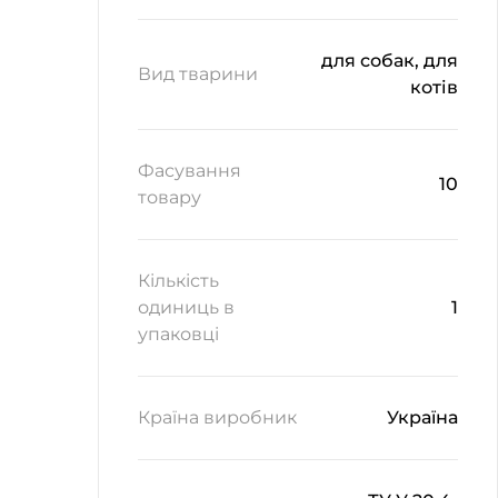
для собак, для
Вид тварини
котів
Фасування
10
товару
Кількість
одиниць в
1
упаковці
Країна виробник
Україна