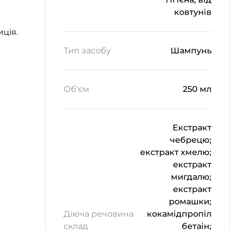
ковтунів
ція.
Тип засобу
Шампунь
Об'єм
250 мл
Екстракт
чебрецю;
екстракт хмелю;
екстракт
мигдалю;
екстракт
ромашки;
Діюча речовина
кокамідпропіл
склад
бетаін;