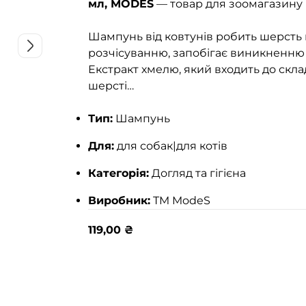
мл, MODES
— товар для зоомагазину в 
Шампунь від ковтунів робить шерсть 
розчісуванню, запобігає виникненню к
Екстракт хмелю, який входить до скла
шерсті…
Тип:
Шампунь
Для:
для собак|для котів
Категорія:
Догляд та гігієна
Виробник:
TM ModeS
119,00
₴