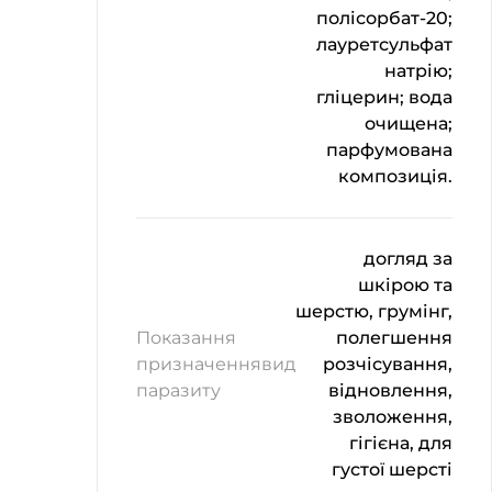
полісорбат-20;
лауретсульфат
натрію;
гліцерин; вода
очищена;
парфумована
композиція.
догляд за
шкірою та
шерстю, грумінг,
Показання
полегшення
призначеннявид
розчісування,
паразиту
відновлення,
зволоження,
гігієна, для
густої шерсті