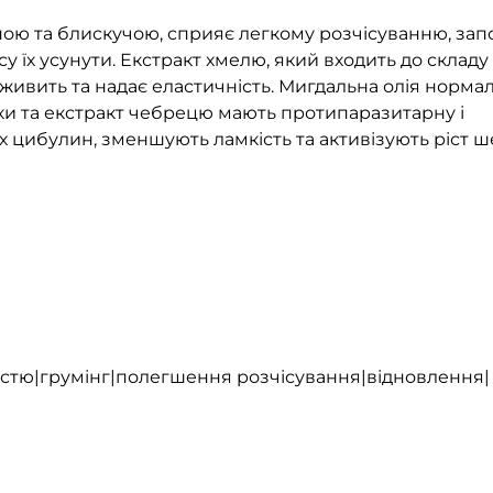
ною та блискучою, сприяє легкому розчісуванню, зап
у їх усунути. Екстракт хмелю, який входить до складу
живить та надає еластичність. Мигдальна олія нормал
шки та екстракт чебрецю мають протипаразитарну і
цибулин, зменшують ламкість та активізують ріст ше
рстю|грумінг|полегшення розчісування|відновлення|