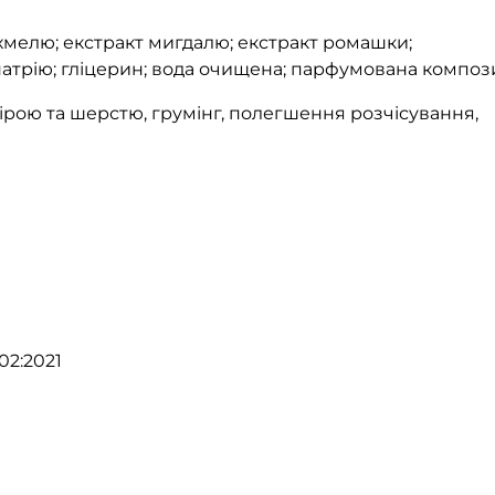
хмелю; екстракт мигдалю; екстракт ромашки;
натрію; гліцерин; вода очищена; парфумована компози
ірою та шерстю, грумінг, полегшення розчісування,
02:2021