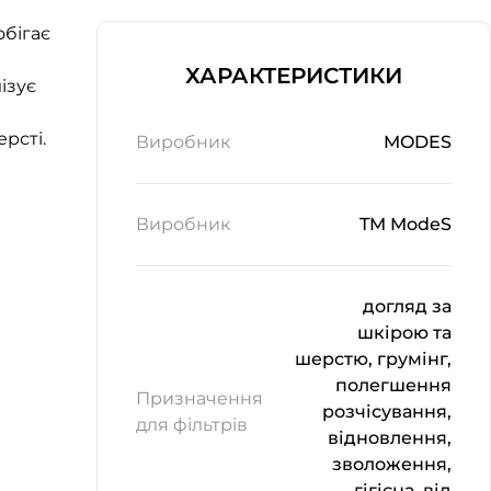
обігає
ХАРАКТЕРИСТИКИ
ізує
рсті.
Виробник
MODES
Виробник
TM ModeS
догляд за
шкірою та
шерстю, грумінг,
полегшення
Призначення
розчісування,
для фільтрів
відновлення,
зволоження,
гігієна, від