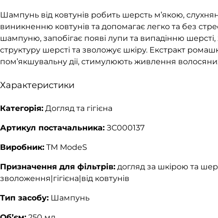
Шампунь від ковтунів робить шерсть м’якою, слухня
виникненню ковтунів та допомагає легко та без стрес
шампуню, запобігає появі лупи та випадінню шерсті, 
структуру шерсті та зволожує шкіру. Екстракт рома
пом’якшувальну дії, стимулюють живлення волосяних 
Характеристики
Категорія:
Догляд та гігієна
Артикул постачальника:
ЗС000137
Виробник:
TM ModeS
Призначення для фільтрів:
догляд за шкірою та ше
зволоження|гігієна|від ковтунів
Тип засобу:
Шампунь
Об’єм:
250 мл