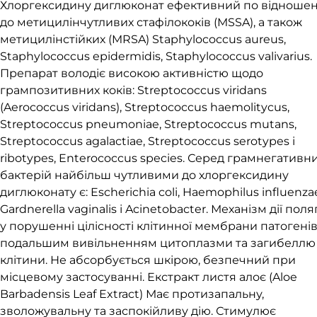
Хлоргексидину диглюконат ефективний по відноше
до метицилінчутливих стафілококів (MSSA), а також
метицилінстійких (MRSA) Staphylococcus aureus,
Staphylococcus epidermidis, Staphylococcus valivarius.
Препарат володіє високою активністю щодо
грампозитивних коків: Streptococcus viridans
(Aerococcus viridans), Streptococcus haemolitycus,
Streptococcus pneumoniae, Streptococcus mutans,
Streptococcus agalactiae, Streptococcus serotypes і
ribotypes, Enterococcus species. Серед грамнегативн
бактерій найбільш чутливими до хлоргексидину
диглюконату є: Escherichia coli, Haemophilus influenza
Gardnerella vaginalis і Acinetobacter. Механізм дії поля
у порушенні цілісності клітинної мембрани патогенів
подальшим вивільненням цитоплазми та загибеллю
клітини. Не абсорбується шкірою, безпечний при
місцевому застосуванні. Екстракт листя алоє (Aloe
Barbadensis Leaf Extract) Має протизапальну,
зволожувальну та заспокійливу дію. Стимулює