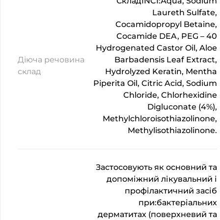
СкладINCI:Аqua, Sodium
Laureth Sulfate,
Cocamidopropyl Betaine,
Cocamide DEA, PEG – 40
Hydrogenated Castor Oil, Aloe
Діюча речовина
Barbadensis Leaf Extract,
склад
Hydrolyzed Keratin, Mentha
Piperita Oil, Citric Acid, Sodium
Chloride, Chlorhexidine
Digluconate (4%),
Methylchloroisothiazolinone,
Methylisothiazolinone.
Застосовують як основний та
допоміжний лікувальний і
профілактичний засіб
при:бактеріальних
дерматитах (поверхневий та