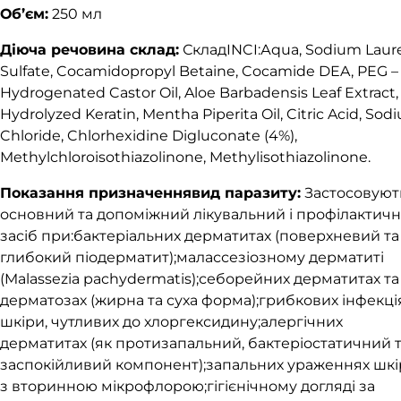
Об’єм:
250 мл
Діюча речовина склад:
СкладINCI:Аqua, Sodium Laur
Sulfate, Cocamidopropyl Betaine, Cocamide DEA, PEG –
Hydrogenated Castor Oil, Aloe Barbadensis Leaf Extract,
Hydrolyzed Keratin, Mentha Piperita Oil, Citric Acid, Sod
Chloride, Chlorhexidine Digluconate (4%),
Methylchloroisothiazolinone, Methylisothiazolinone.
Показання призначеннявид паразиту:
Застосовуют
основний та допоміжний лікувальний і профілактич
засіб при:бактеріальних дерматитах (поверхневий та
глибокий піодерматит);малассезіозному дерматиті
(Malassezia pachydermatis);себорейних дерматитах та
дерматозах (жирна та суха форма);грибкових інфекці
шкіри, чутливих до хлоргексидину;алергічних
дерматитах (як протизапальний, бактеріостатичний 
заспокійливий компонент);запальних ураженнях шк
з вторинною мікрофлорою;гігієнічному догляді за