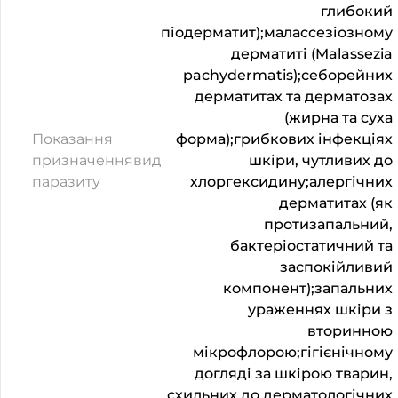
глибокий
піодерматит);малассезіозному
дерматиті (Malassezia
pachydermatis);себорейних
дерматитах та дерматозах
(жирна та суха
Показання
форма);грибкових інфекціях
призначеннявид
шкіри, чутливих до
паразиту
хлоргексидину;алергічних
дерматитах (як
протизапальний,
бактеріостатичний та
заспокійливий
компонент);запальних
ураженнях шкіри з
вторинною
мікрофлорою;гігієнічному
догляді за шкірою тварин,
схильних до дерматологічних