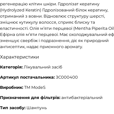
регенерацію клітин шкіри. Гідролізат кератину
(Hydrolyzed Keratin) Гідролізований білок кератину,
отриманий з вовни. Відновлює структуру шерсті,
зміцнює кутикулу волосся, сприяє блиску та
еластичності. Олія м’яти перцевої (Mentha Piperita Oil
Ефірна олія м’яти перцевої. Має охолоджувальний еф
зменшує свербіж і подразнення, діє як природний
антисептик, надає приємного аромату.
Характеристики
Категорія:
Лікувальний засіб
Артикул постачальника:
ЗС000400
Виробник:
TM ModeS
Призначення для фільтрів:
антибактеріальний
Тип засобу:
Шампунь