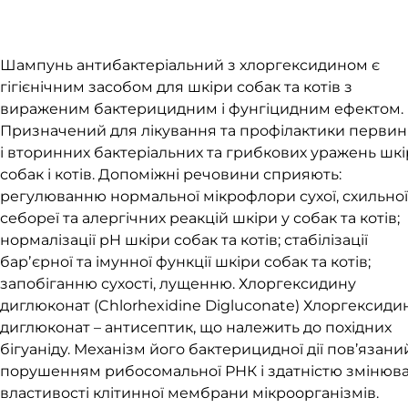
Шампунь антибактеріальний з хлоргексидином є
гігієнічним засобом для шкіри собак та котів з
вираженим бактерицидним і фунгіцидним ефектом.
Призначений для лікування та профілактики перви
і вторинних бактеріальних та грибкових уражень шк
собак і котів. Допоміжні речовини сприяють:
регулюванню нормальної мікрофлори сухої, схильної
себореї та алергічних реакцій шкіри у собак та котів;
нормалізації pH шкіри собак та котів; стабілізації
барʼєрної та імунної функції шкіри собак та котів;
запобіганню сухості, лущенню. Хлоргексидину
диглюконат (Chlorhexidine Digluconate) Хлоргексиди
диглюконат – антисептик, що належить до похідних
бігуаніду. Механізм його бактерицидної дії пов’язани
порушенням рибосомальної РНК і здатністю змінюв
властивості клітинної мембрани мікроорганізмів.