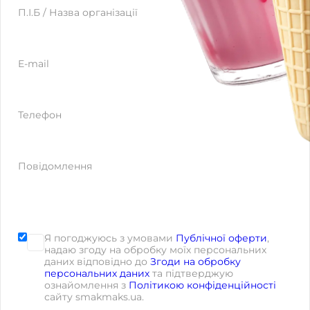
Website
П.І.Б / Назва організації
E-mail
Телефон
Повідомлення
Я погоджуюсь з умовами
Публічної оферти
,
надаю згоду на обробку моїх персональних
даних відповідно до
Згоди на обробку
персональних даних
та підтверджую
ознайомлення з
Політикою конфіденційності
сайту smakmaks.ua.