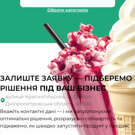
Обрати категорію
ЗАЛИШТЕ ЗАЯВКУ — ПІДБЕРЕМО
РІШЕННЯ
ПІД ВАШ БІЗНЕС
вулиця Краснопільська, 15, Дніпро,
Дніпропетровська область, 49000
Вкажіть контактні дані — і ми запропонуємо
оптимальні рішення, розрахуємо собівартість та
підкажемо, як швидко запустити продукт у продаж.