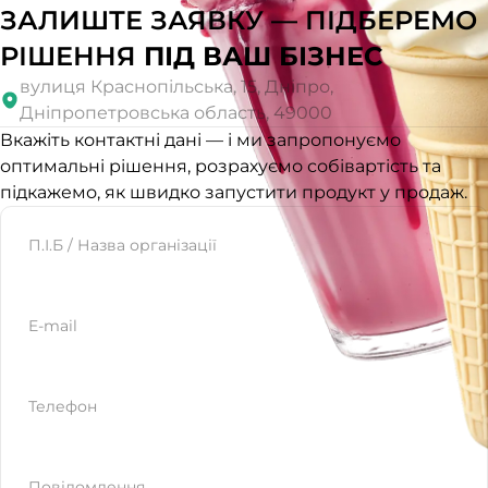
ЗАЛИШТЕ ЗАЯВКУ — ПІДБЕРЕМО
РІШЕННЯ
ПІД ВАШ БІЗНЕС
вулиця Краснопільська, 15, Дніпро,
Дніпропетровська область, 49000
Вкажіть контактні дані — і ми запропонуємо
оптимальні рішення, розрахуємо собівартість та
підкажемо, як швидко запустити продукт у продаж.
Website
П.І.Б / Назва організації
E-mail
Телефон
Повідомлення