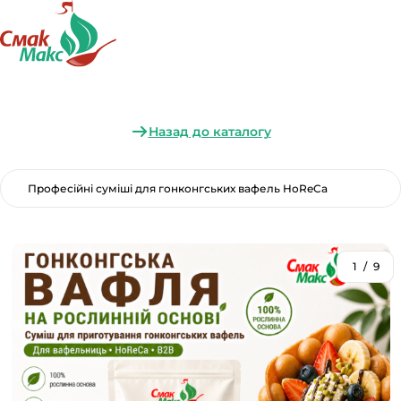
Назад до каталогу
Професійні суміші для гонконгських вафель HoReCa
1
/
9