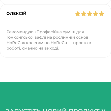
ОЛЕКСІЙ
Рекомендую «Професійна суміш для
Гонконгської вафлі на рослинній основі
HoReCa» колегам по HoReCa — просто в
роботі, смачно на виході.