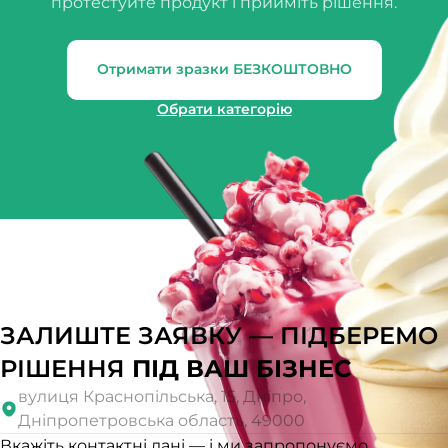
протестуйте продукт і прийміть рішення.
Отримати зразки БЕЗКОШТОВНО
Обрати категорію
ЗАЛИШТЕ ЗАЯВКУ — ПІДБЕРЕМО
РІШЕННЯ
ПІД ВАШ БІЗНЕС
вулиця Краснопільська, 15, Дніпро,
Дніпропетровська область, 49000
Вкажіть контактні дані — і ми запропонуємо