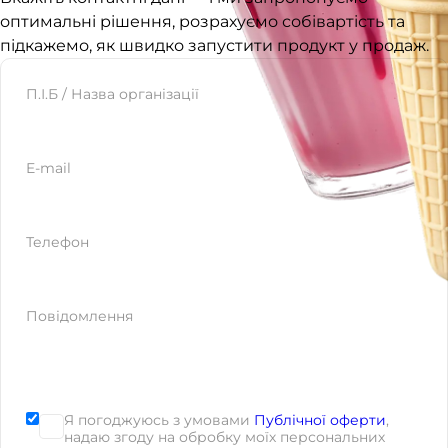
оптимальні рішення, розрахуємо собівартість та
підкажемо, як швидко запустити продукт у продаж.
Website
П.І.Б / Назва організації
E-mail
Телефон
Повідомлення
Я погоджуюсь з умовами
Публічної оферти
,
надаю згоду на обробку моїх персональних