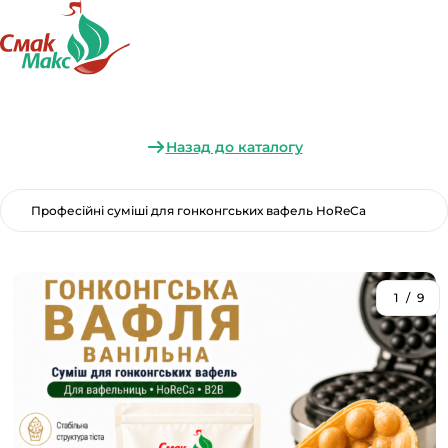
Назад до каталогу
Професійні суміші для гонконгських вафель HoReCa
1
/
9