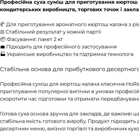
Професійна суха суміш для приготування кюртош 
кондитерських виробництв, торгових точок і закла
🥐 Для приготування ароматного кюртош калача з рі
⚖️ Стабільний результат у кожній партії
📦 Фасування: пакет 2 кг
💼 Підходить для професійного застосування
🏭 Українське виробництво та підтримка технолога
Стабільна основа для прибуткового десертног
Професійна суміш для кюртош калача класична HoRe
приготування популярної випічки в умовах професійно
скоротити час підготовки та отримати передбачуван
Готова суха основа зручна для закладів, де важливі ш
стабільна якість готового виробу. Продукт підходить 
десертним меню, виїзної торгівлі та виробничих кухо