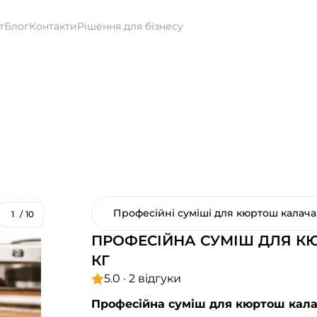
т
Блог
Контакти
Рішення для бізнесу
Професійні суміші для кюртош калач
1
/
10
ПРОФЕСІЙНА СУМІШ ДЛЯ К
КГ
5.0 · 2 відгуки
Професійна суміш для кюртош кал