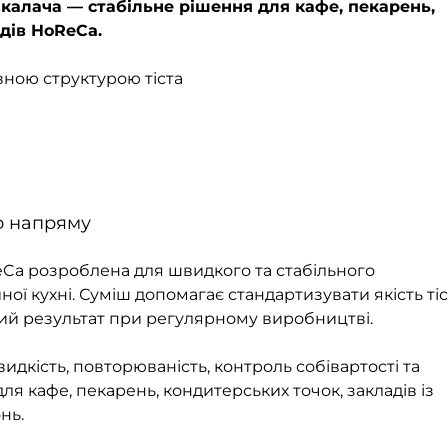
калача — стабільне рішення для кафе, пекарень,
дів HoReCa.
вною структурою тіста
о напряму
Ca розроблена для швидкого та стабільного
ї кухні. Суміш допомагає стандартизувати якість тіс
ий результат при регулярному виробництві.
видкість, повторюваність, контроль собівартості та
для кафе, пекарень, кондитерських точок, закладів із
нь.