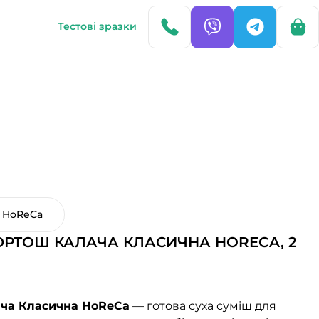
Тестові зразки
а HoReCa
ЮРТОШ КАЛАЧА КЛАСИЧНА HORECA, 2
ача Класична HoReCa
— готова суха суміш для