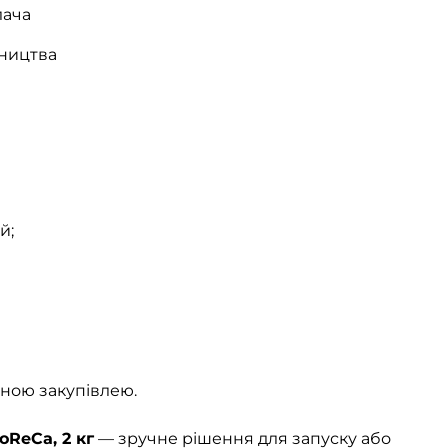
лача
бництва
й;
ною закупівлею.
ReCa, 2 кг
— зручне рішення для запуску або