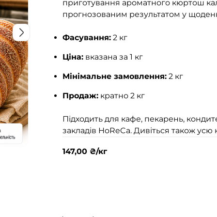
приготування ароматного кюртош кала
прогнозованим результатом у щоденн
Фасування:
2 кг
Ціна:
вказана за 1 кг
Мінімальне замовлення:
2 кг
Продаж:
кратно 2 кг
Підходить для кафе, пекарень, кондит
закладів HoReCa. Дивіться також усю 
147,00
₴
/кг