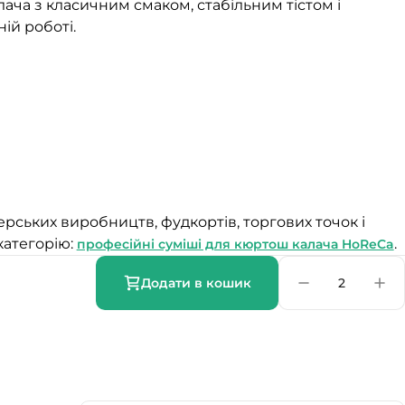
ча з класичним смаком, стабільним тістом і
ій роботі.
ерських виробництв, фудкортів, торгових точок і
категорію:
.
професійні суміші для кюртош калача HoReCa
Додати в кошик