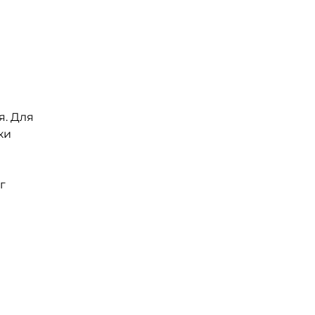
я. Для
ки
г