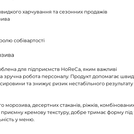
к швидкого харчування та сезонних продажів
зива
ролю собівартості
озива
облена для підприємств HoReCa, яким важливі
 та зручна робота персоналу. Продукт допомагає шви
сировини та знижує ризик нестабільного результату 
о морозива, десертних стаканів, ріжків, комбіновани
є приємну кремову текстуру, добре тримає форму під
ність у меню.