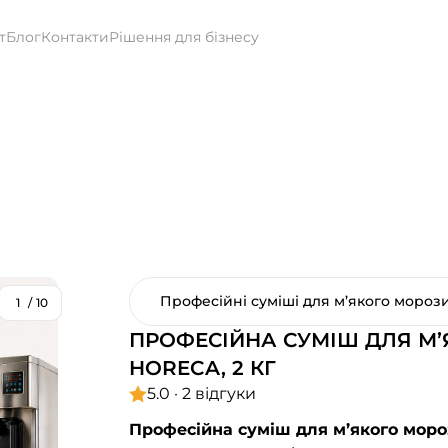
т
Блог
Контакти
Рішення для бізнесу
Професійні суміші для м’якого мороз
1
/
10
ПРОФЕСІЙНА СУМІШ ДЛЯ М
HORECA, 2 КГ
5.0 · 2 відгуки
Професійна суміш для м’якого мор