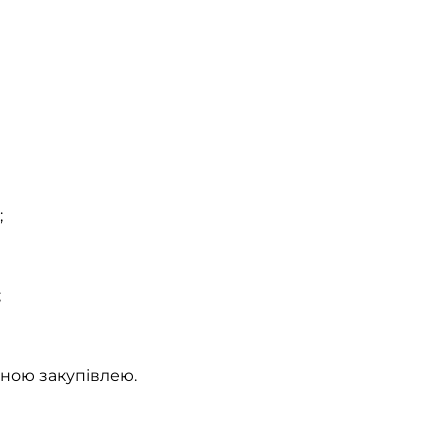
;
;
ною закупівлею.