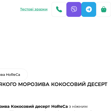
Тестові зразки
ива HoReCa
’ЯКОГО МОРОЗИВА КОКОСОВИЙ ДЕСЕРТ
озива Кокосовий десерт HoReCa
з ніжним