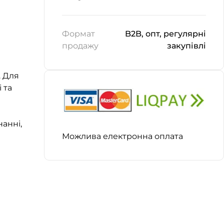
Формат
B2B, опт, регулярні
продажу
закупівлі
. Для
 та
анні,
Можлива електронна оплата