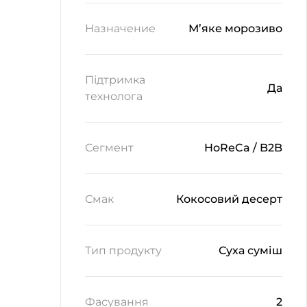
Назначение
М’яке морозиво
Підтримка
Да
технолога
Сегмент
HoReCa / B2B
Смак
Кокосовий десерт
Тип продукту
Суха суміш
Фасування
2