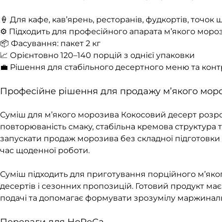
🍦 Для кафе, кав’ярень, ресторанів, фудкортів, точо
⚙️ Підходить для професійного апарата м’якого моро
📦 Фасування: пакет 2 кг
📈 Орієнтовно 120–140 порцій з однієї упаковки
💼 Рішення для стабільного десертного меню та конт
Професійне рішення для продажу м’якого мор
Суміш для м’якого морозива Кокосовий десерт розр
повторюваність смаку, стабільна кремова структура
запускати продаж морозива без складної підготовки 
час щоденної роботи.
Суміш підходить для приготування порційного м’яког
десертів і сезонних пропозицій. Готовий продукт ма
подачі та допомагає формувати зрозумілу маржиналь