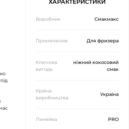
ХАРАКТЕРИСТИКИ
Виробник
Смакмакс
Применение
Для фризера
Ключова
ніжний кокосовий
вигода
смак
дко
під
Країна
Україна
виробництва
х
 час
Линейка
PRO