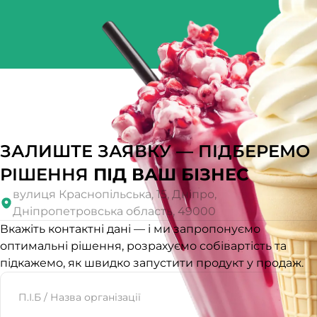
ЗАЛИШТЕ ЗАЯВКУ — ПІДБЕРЕМО
РІШЕННЯ
ПІД ВАШ БІЗНЕС
вулиця Краснопільська, 15, Дніпро,
Дніпропетровська область, 49000
Вкажіть контактні дані — і ми запропонуємо
оптимальні рішення, розрахуємо собівартість та
підкажемо, як швидко запустити продукт у продаж.
Website
П.І.Б / Назва організації