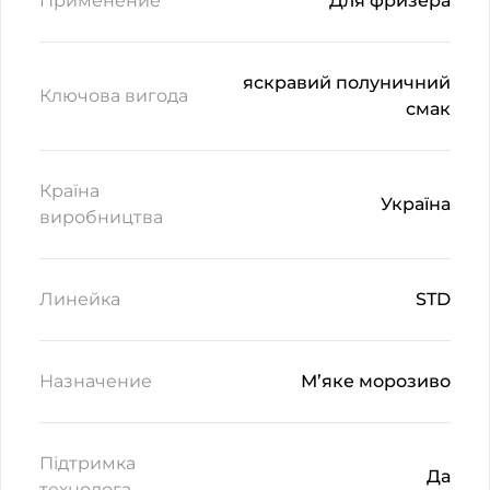
Применение
Для фризера
яскравий полуничний
Ключова вигода
смак
Країна
Україна
виробництва
Линейка
STD
Назначение
М’яке морозиво
Підтримка
Да
технолога