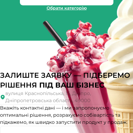
Обрати категорію
ЗАЛИШТЕ ЗАЯВКУ — ПІДБЕРЕМО
РІШЕННЯ
ПІД ВАШ БІЗНЕС
вулиця Краснопільська, 15, Дніпро,
Дніпропетровська область, 49000
Вкажіть контактні дані — і ми запропонуємо
оптимальні рішення, розрахуємо собівартість та
підкажемо, як швидко запустити продукт у продаж.