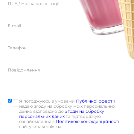
Website
П.І.Б / Назва організації
E-mail
Телефон
Повідомлення
Я погоджуюсь з умовами
Публічної оферти
,
надаю згоду на обробку моїх персональних
даних відповідно до
Згоди на обробку
персональних даних
та підтверджую
ознайомлення з
Політикою конфіденційності
сайту smakmaks.ua.