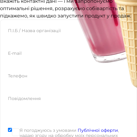
Вкажіть контактні дані — і ми запропонуємо
оптимальні рішення, розрахуємо собівартість та
підкажемо, як швидко запустити продукт у продаж.
Website
П.І.Б / Назва організації
E-mail
Телефон
Повідомлення
Я погоджуюсь з умовами
Публічної оферти
,
надаю згоду на обробку моїх персональних