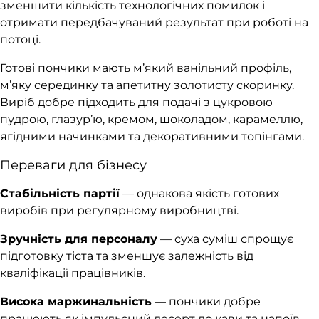
зменшити кількість технологічних помилок і
отримати передбачуваний результат при роботі на
потоці.
Готові пончики мають м’який ванільний профіль,
м’яку серединку та апетитну золотисту скоринку.
Виріб добре підходить для подачі з цукровою
пудрою, глазур’ю, кремом, шоколадом, карамеллю,
ягідними начинками та декоративними топінгами.
Переваги для бізнесу
Стабільність партії
— однакова якість готових
виробів при регулярному виробництві.
Зручність для персоналу
— суха суміш спрощує
підготовку тіста та зменшує залежність від
кваліфікації працівників.
Висока маржинальність
— пончики добре
працюють як імпульсний десерт до кави та напоїв.