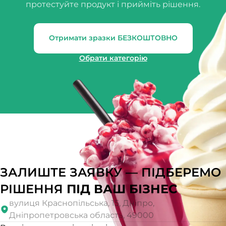
протестуйте продукт і прийміть рішення.
Отримати зразки БЕЗКОШТОВНО
Обрати категорію
ЗАЛИШТЕ ЗАЯВКУ — ПІДБЕРЕМО
РІШЕННЯ
ПІД ВАШ БІЗНЕС
вулиця Краснопільська, 15, Дніпро,
Дніпропетровська область, 49000