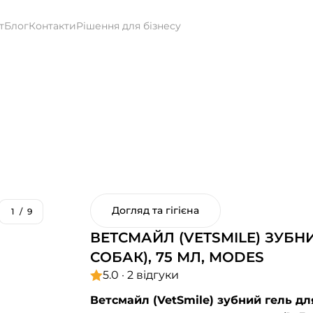
т
Блог
Контакти
Рішення для бізнесу
Догляд та гігієна
1
/
9
ВЕТСМАЙЛ (VETSMILE) ЗУБН
СОБАК), 75 МЛ, MODES
5.0 · 2 відгуки
Ветсмайл (VetSmile) зубний гель дл