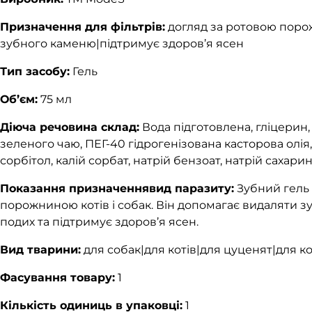
Призначення для фільтрів:
догляд за ротовою поро
зубного каменю|підтримує здоров’я ясен
Тип засобу:
Гель
Об’єм:
75 мл
Діюча речовина склад:
Вода підготовлена, гліцерин,
зеленого чаю, ПЕГ-40 гідрогенізована касторова олія,
сорбітол, калій сорбат, натрій бензоат, натрій сахар
Показання призначеннявид паразиту:
Зубний гель
порожниною котів і собак. Він допомагає видаляти з
подих та підтримує здоров’я ясен.
Вид тварини:
для собак|для котів|для цуценят|для 
Фасування товару:
1
Кількість одиниць в упаковці:
1