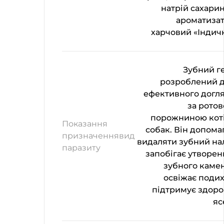
натрій сахарин
ароматиза
харчовий «Індич
Зубний г
розроблений 
ефективного догл
за рото
порожниною коті
Показання
собак. Він допома
призначеннявид
видаляти зубний нал
паразиту
запобігає утворе
зубного каме
освіжає подих
підтримує здоро
яс