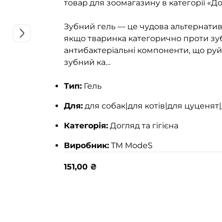
товар для зоомагазину в категорії «Дог
Зубний гель — це чудова альтернатива
якщо тваринка категорично проти зуб
антибактеріальні компоненти, що руй
зубний ка…
Тип:
Гель
Для:
для собак|для котів|для цуценят
Категорія:
Догляд та гігієна
Виробник:
TM ModeS
151,00
₴