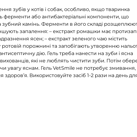
ня зубів у котів і собак, особливо, якщо тваринка
ить ферменти або антибактеріальні компоненти, що
а зубний камінь. Ферменти в його складі розщеплюю
еншують запалення: – екстракт ромашки має протизап
одразнення ясен; – екстракт зеленого чаю містить
 ротовій порожнині та запобігають утворенню нальот
антисептичну дію. Гель треба нанести на зуби і ясна
вихованців, які не люблять чистити зуби. Потім обе
и увагу яснам. Гель VetSmile не потребує змивання,
 здоров’я. Використовуйте засіб 1-2 рази на день дл