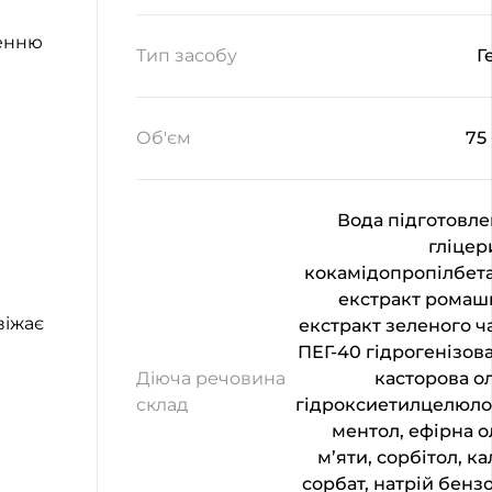
ренню
Тип засобу
Г
Об'єм
75
Вода підготовле
гліцер
кокамідопропілбета
екстракт ромаш
віжає
екстракт зеленого ч
ПЕГ-40 гідрогенізов
Діюча речовина
касторова ол
склад
гідроксиетилцелюло
ментол, ефірна о
м’яти, сорбітол, ка
сорбат, натрій бензо