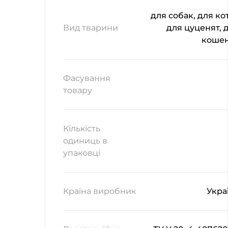
для собак, для кот
Вид тварини
для цуценят, 
коше
Фасування
товару
Кількість
одиниць в
упаковці
Країна виробник
Укра