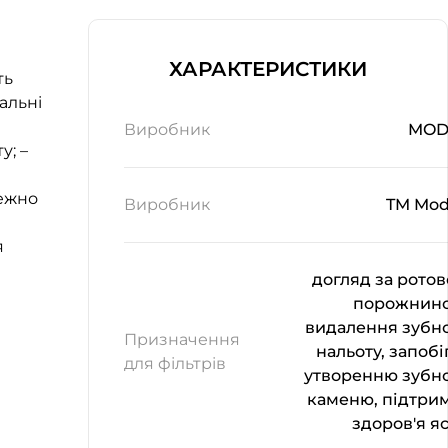
ХАРАКТЕРИСТИКИ
ть
альні
Виробник
MOD
у; –
режно
Виробник
TM Mo
я
догляд за рото
порожнин
видалення зубн
Призначення
нальоту, запобі
для фільтрів
утворенню зубн
каменю, підтри
здоров'я я