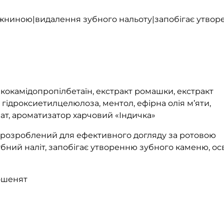
жниною|видалення зубного нальоту|запобігає утво
 кокамідопропілбетаїн, екстракт ромашки, екстракт
 гідроксиетилцелюлоза, ментол, ефірна олія м’яти,
инат, ароматизатор харчовий «Індичка»
 розроблений для ефективного догляду за ротовою
убний наліт, запобігає утворенню зубного каменю, ос
кошенят