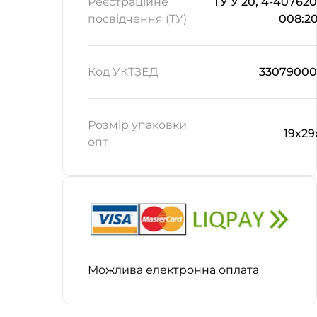
Реєстраційне
ТУ У 20, 4-407620
посвідчення (ТУ)
008:2
Код УКТЗЕД
3307900
Розмір упаковки
19х29
опт
Можлива електронна оплата