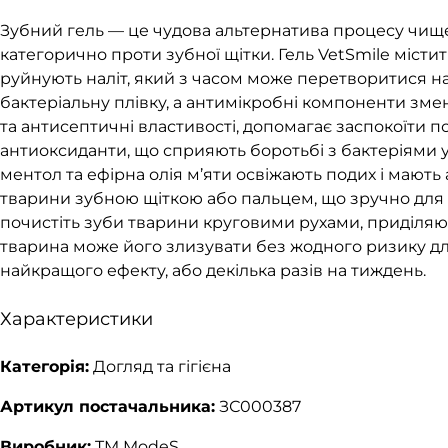
Зубний гель — це чудова альтернатива процесу чищен
категорично проти зубної щітки. Гель VetSmile міст
руйнують наліт, який з часом може перетворитися н
бактеріальну плівку, а антимікробні компоненти зм
та антисептичні властивості, допомагає заспокоїти п
антиоксиданти, що сприяють боротьбі з бактеріями у
ментол та ефірна олія м’яти освіжають подих і мають 
тварини зубною щіткою або пальцем, що зручно для 
почистіть зуби тварини круговими рухами, приділяюч
тварина може його злизувати без жодного ризику для
найкращого ефекту, або декілька разів на тиждень.
Характеристики
Категорія:
Догляд та гігієна
Артикул постачальника:
ЗС000387
Виробник:
TM ModeS