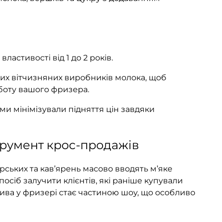
властивості від 1 до 2 років.
х вітчизняних виробників молока, щоб
оботу вашого фризера.
ми мінімізували підняття цін завдяки
трумент крос-продажів
ських та кав’ярень масово вводять м’яке
посіб залучити клієнтів, які раніше купували
ва у фризері стає частиною шоу, що особливо