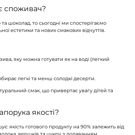
ає споживач?
та шоколад, то сьогодні ми спостерігаємо
ьної естетики та нових смакових відчуттів.
ива, яку можна готувати як на воді (легкий
 обирає легкі та менш солодкі десерти.
уральний смак, що привертає увагу дітей та
апорука якості?
є: якість готового продукту на 90% залежить від
молока, вершків та цукру з додаванням