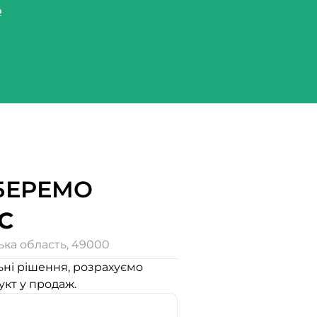
ю
БЕРЕМО
С
ька область, 49000
ьні рішення, розрахуємо
укт у продаж.