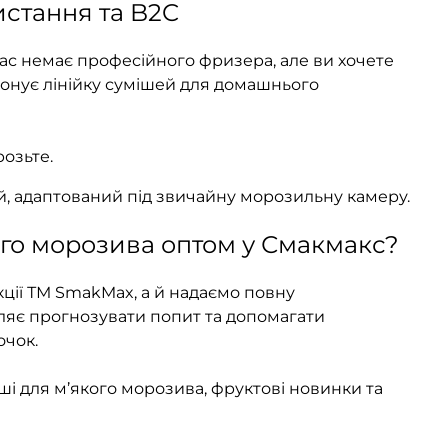
стання та B2C
вас немає професійного фризера, але ви хочете
онує лінійку сумішей для домашнього
озьте.
ей, адаптований під звичайну морозильну камеру.
ого морозива оптом у Смакмакс?
ції ТМ SmakMax, а й надаємо повну
оляє прогнозувати попит та допомагати
очок.
ші для м’якого морозива, фруктові новинки та