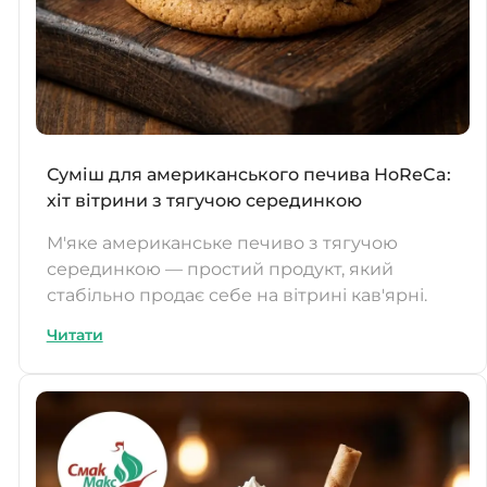
Суміш для американського печива HoReCa:
хіт вітрини з тягучою серединкою
М'яке американське печиво з тягучою
серединкою — простий продукт, який
стабільно продає себе на вітрині кав'ярні.
Читати