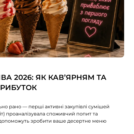
А 2026: ЯК КАВ’ЯРНЯМ ТА
ПРИБУТОК
ьно рано — перші активні закупівлі сумішей
іт) проаналізувала споживчий попит та
і допоможуть зробити ваше десертне меню