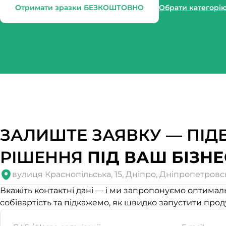
Отримати зразки БЕЗКОШТОВНО
Обрати категорі
Website
ЗАЛИШТЕ ЗАЯВКУ — ПІД
РІШЕННЯ
ПІД ВАШ БІЗНЕ
вулиця Краснопільська, 15, Дніпро, Дніпропетровс
Вкажіть контактні дані — і ми запропонуємо оптимал
собівартість та підкажемо, як швидко запустити прод