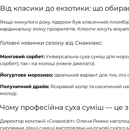
Від класики до екзотики: що обир
Якщо минулого року лідером був класичний пломбір 
кардинальну зміну пріоритетів. Клієнти хочуть візуал
Головні новинки сезону від Смакмакс:
Манговий сорбет:
Універсальна суха суміш для мороз
сорбет), так і на молоці (ніжне джелато).
Йогуртове морозиво:
Ідеальний варіант для тих, хто
Полуничний драйв:
Яскравий колір та насичений нат
молоді.
Чому професійна суха суміш — це з
Директор компанії «Смакосвіт» Олена Рижко наголошу
сировини. Наші суміші виготовлені на основі сухого 