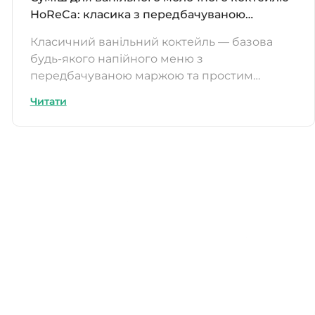
HoReCa: класика з передбачуваною
маржею
Класичний ванільний коктейль — базова
будь-якого напійного меню з
передбачуваною маржою та простим
приготуванням.
Читати