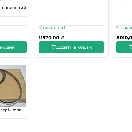
кціональний
У наявності
У наяв
11570,00
₴
8010,
 кошик
Додати в кошик
стрічкова