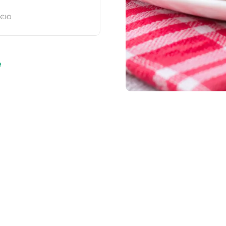
ією
ю