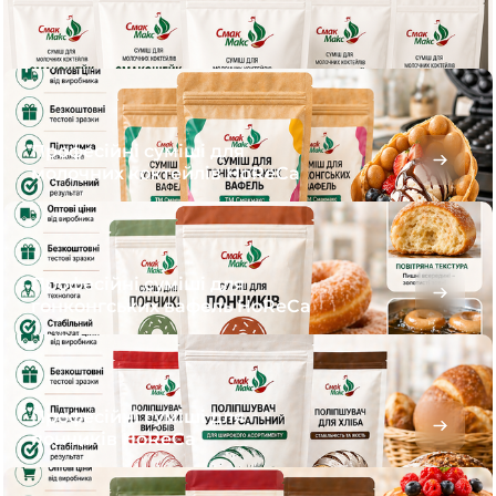
Професійні суміші для
молочних коктейлів HoReCa
Професійні суміші для
гонконгських вафель HoReCa
Професійні суміші для
пончиків HoReCa