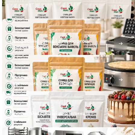
Професійні суміші для кюртош
калача HoReCa
Професійні суміші для
віденських вафель HoReCa
Професійні суміші для млинців
HoReCa