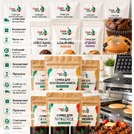
Професійні суміші для м’якого
морозива HoReCa
Професійні суміші для мафінів
HoReCa
Професійні суміші для
бельгійських вафель HoReCa