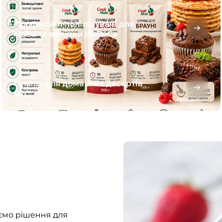
Професійні поліпшувачі для
хліба та випічки HoReCa
Суміші для домашніх десертів
B2C
ємо рішення для