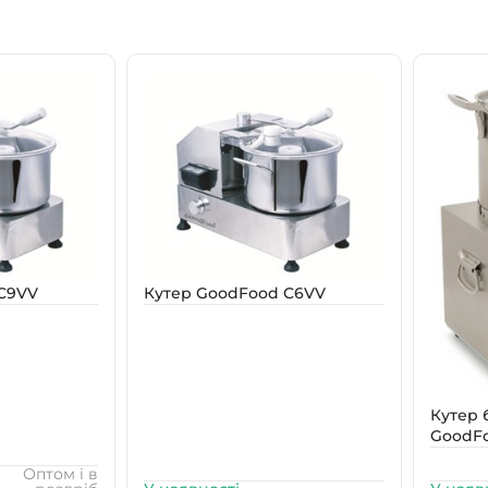
C9VV
Кутер GoodFood C6VV
Кутер 
GoodFo
Оптом і в