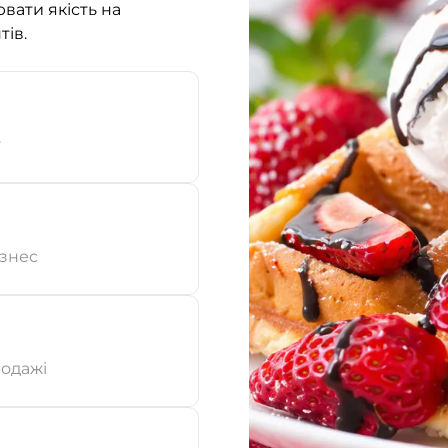
вати якість на
тів.
т
ізнес
родажі