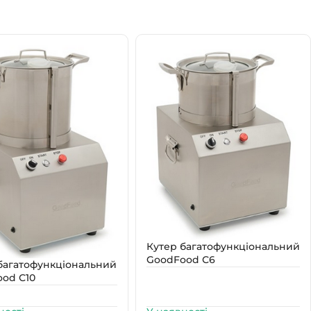
Кутер багатофункціональний
GoodFood С6
багатофункціональний
od С10