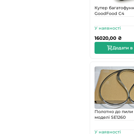
Кутер багатофун
GoodFood С4
У наявності
16020,00
₴
Додати в
Полотно до пили 
моделі SE1260
У наявності