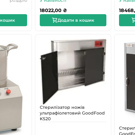
роздріб
У наявності
У наяв
18022,00
₴
18468
 кошик
Додати в кошик
Стерилізатор ножів
ультрафіолетовий GoodFood
KS20
Стерил
GoodFo