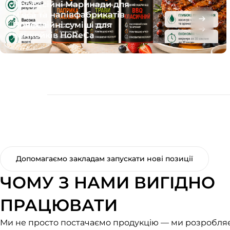
Професійні Маринади для
м’яса та напівфабрикатів
Професійні суміші для
HoReCa
панкейків HoReCa
Допомагаємо закладам запускати нові позиції
ЧОМУ З НАМИ ВИГІДНО
ПРАЦЮВАТИ
Ми не просто постачаємо продукцію — ми розробля