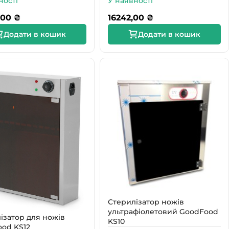
ності
У наявності
,00
₴
16242,00
₴
Додати в кошик
Додати в кошик
Стерилізатор ножів
ультрафіолетовий GoodFood
ізатор для ножів
KS10
od KS12