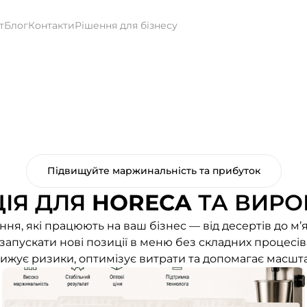
т
Блог
Контакти
Рішення для бізнесу
Підвищуйте маржинальність та прибуток
ІЯ ДЛЯ
HORECA
ТА ВИРО
ня, які працюють на ваш бізнес — від десертів до м’я
апускати нові позиції в меню без складних процесів 
знижує ризики, оптимізує витрати та допомагає масшт