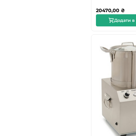
20470,00
₴
Додати в