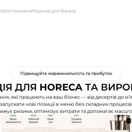
т
Блог
Контакти
Рішення для бізнесу
Підвищуйте маржинальність та прибуток
ІЯ ДЛЯ
HORECA
ТА ВИРО
ня, які працюють на ваш бізнес — від десертів до м’я
апускати нові позиції в меню без складних процесів 
знижує ризики, оптимізує витрати та допомагає масшт