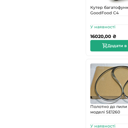
Кутер багатофун
GoodFood С4
У наявності
16020,00
₴
Додати в
Полотно до пили 
моделі SE1260
У наявності