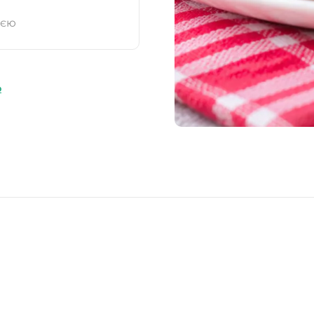
ією
ю