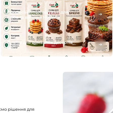
Професійні поліпшувачі для
хліба та випічки HoReCa
Суміші для домашніх десертів
B2C
ємо рішення для