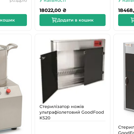
роздріб
У наявності
У наяв
18022,00
₴
18468
 кошик
Додати в кошик
Стерилізатор ножів
ультрафіолетовий GoodFood
KS20
Стерил
GoodFo