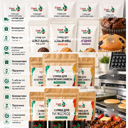
Професійні суміші для м’якого
морозива HoReCa
Професійні суміші для мафінів
HoReCa
Професійні суміші для
бельгійських вафель HoReCa