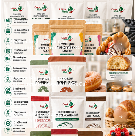
Професійні суміші для
молочних коктейлів HoReCa
Професійні суміші для
гонконгських вафель HoReCa
Професійні суміші для
пончиків HoReCa