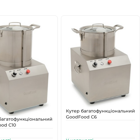
Кутер багатофункціональний
GoodFood С6
багатофункціональний
od С10