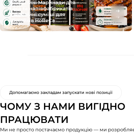
Професійні Маринади для
м’яса та напівфабрикатів
Професійні суміші для
HoReCa
панкейків HoReCa
Допомагаємо закладам запускати нові позиції
ЧОМУ З НАМИ ВИГІДНО
ПРАЦЮВАТИ
Ми не просто постачаємо продукцію — ми розробля