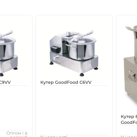
C9VV
Кутер GoodFood C6VV
Кутер 
GoodFo
Оптом і в