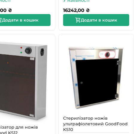
ності
У наявності
,00
₴
16242,00
₴
Додати в кошик
Додати в кошик
Стерилізатор ножів
ультрафіолетовий GoodFood
ізатор для ножів
KS10
od KS12