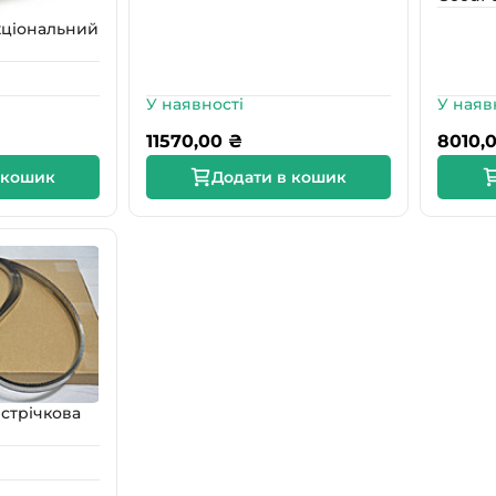
кціональний
У наявності
У наяв
11570,00
₴
8010,
 кошик
Додати в кошик
стрічкова