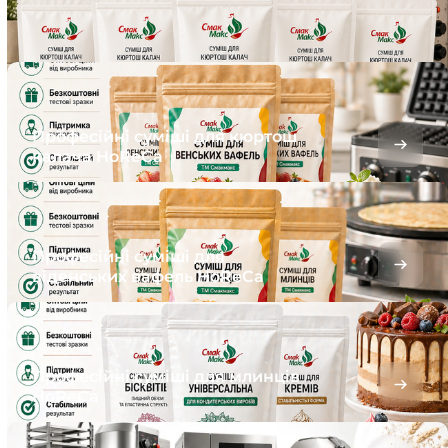
Професійні суміші для кюртош
калача HoReCa
Професійні суміші для
віденських вафель HoReCa
Професійні суміші для млинців
HoReCa