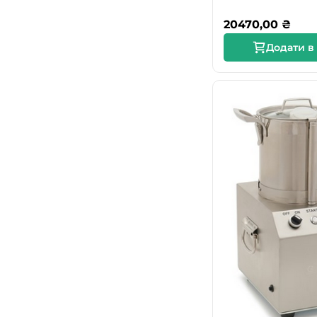
20470,00
₴
Додати в