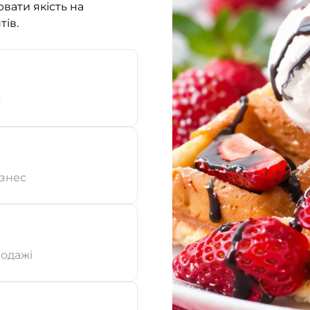
вати якість на
тів.
т
ізнес
родажі