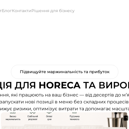
т
Блог
Контакти
Рішення для бізнесу
Підвищуйте маржинальність та прибуток
ІЯ ДЛЯ
HORECA
ТА ВИРО
ня, які працюють на ваш бізнес — від десертів до м’я
апускати нові позиції в меню без складних процесів 
знижує ризики, оптимізує витрати та допомагає масшт