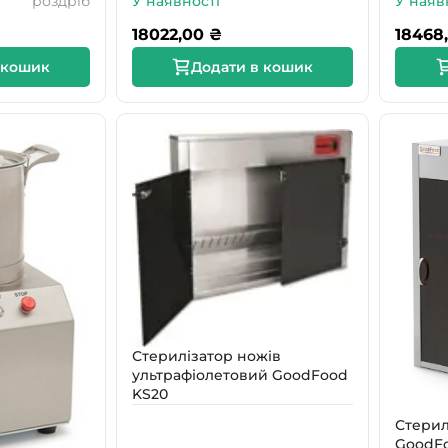
роздріб
У наявності
У наяв
18022,00
₴
18468
 кошик
Додати в кошик
Стерилізатор ножів
ультрафіолетовий GoodFood
KS20
Стерил
GoodFo