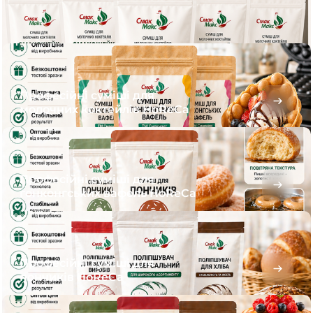
Професійні суміші для
молочних коктейлів HoReCa
Професійні суміші для
гонконгських вафель HoReCa
Професійні суміші для
пончиків HoReCa