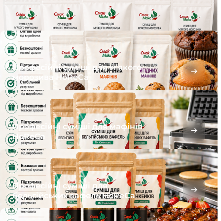
Професійні суміші для м’якого
морозива HoReCa
Професійні суміші для мафінів
HoReCa
Професійні суміші для
бельгійських вафель HoReCa