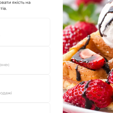
вати якість на
тів.
т
ізнес
родажі