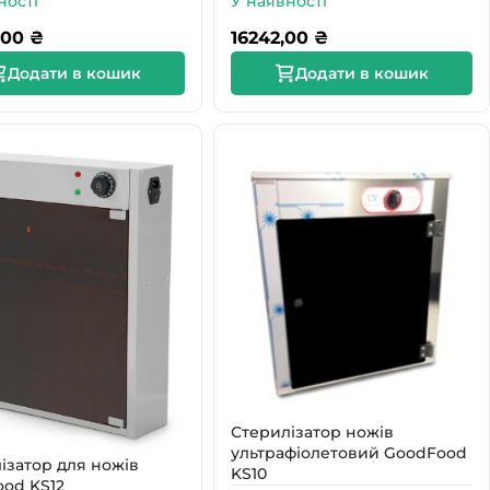
ності
У наявності
,00
₴
16242,00
₴
Додати в кошик
Додати в кошик
Стерилізатор ножів
ультрафіолетовий GoodFood
ізатор для ножів
KS10
od KS12