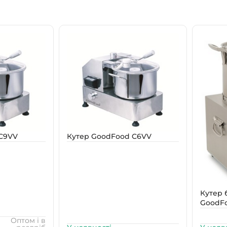
C9VV
Кутер GoodFood C6VV
Кутер 
GoodFo
Оптом і в