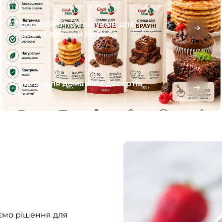
Професійні поліпшувачі для
хліба та випічки HoReCa
Суміші для домашніх десертів
B2C
ємо рішення для