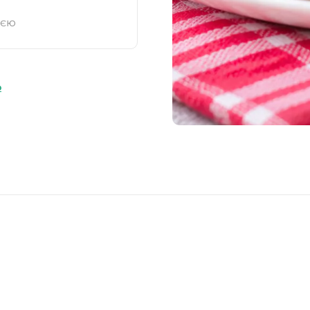
ією
ю