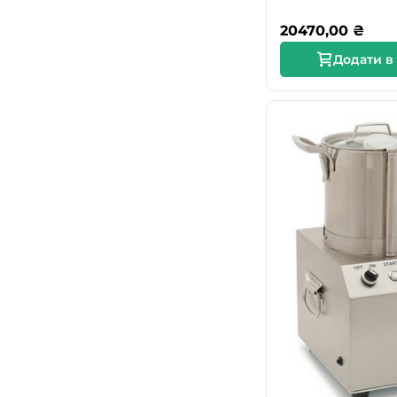
20470,00
₴
Додати в