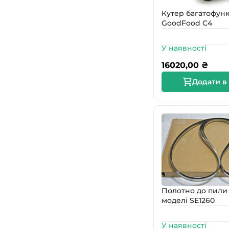
Кутер багатофун
GoodFood С4
У наявності
16020,00
₴
Додати в
Полотно до пили 
моделі SE1260
У наявності