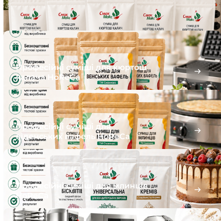
Професійні суміші для кюртош
калача HoReCa
Професійні суміші для
віденських вафель HoReCa
Професійні суміші для млинців
HoReCa