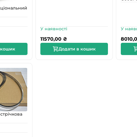
кціональний
У наявності
У наяв
11570,00
₴
8010,
 кошик
Додати в кошик
стрічкова