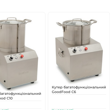
Кутер багатофункціональний
GoodFood С6
багатофункціональний
od С10