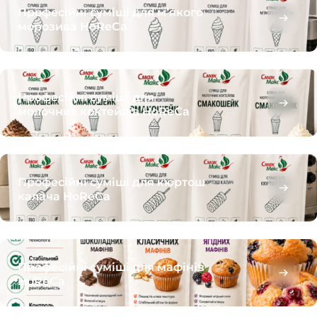
Професійні суміші для м’якого
морозива HoReCa
Професійні суміші для
молочних коктейлів HoReCa
Професійні суміші для кюртош
калача HoReCa
Професійні суміші для мафінів
HoReCa