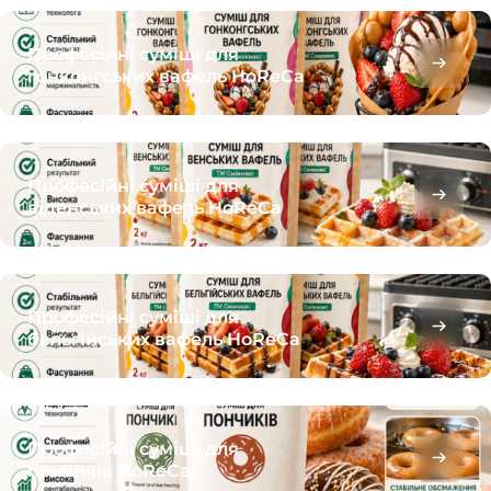
Професійні суміші для
гонконгських вафель HoReCa
Професійні суміші для
віденських вафель HoReCa
Професійні суміші для
бельгійських вафель HoReCa
Професійні суміші для
пончиків HoReCa