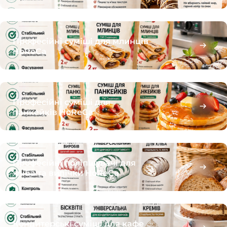
Професійні суміші для млинців
HoReCa
Професійні суміші для
панкейків HoReCa
Професійні поліпшувачі для
хліба та випічки HoReCa
Кондитерські суміші для кафе