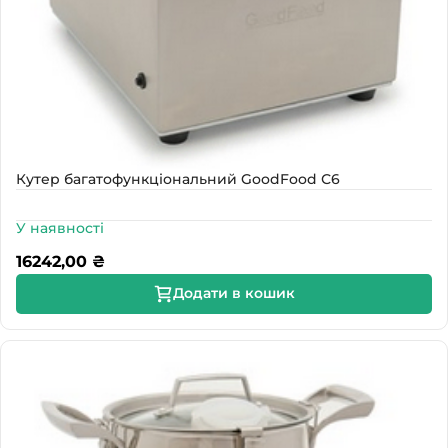
Кутер багатофункціональний GoodFood С6
У наявності
16242,00
₴
Додати в кошик