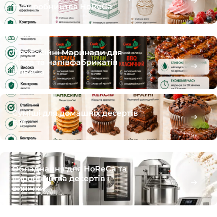
та виробництва HoReCa
Професійні Маринади для
м’яса та напівфабрикатів
HoReCa
Суміші для домашніх десертів
B2C
Обладнання для HoReCa та
виробництва десертів і
випічки