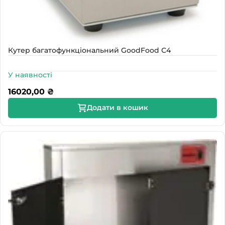
Кутер багатофункціональний GoodFood С4
У наявності
16020,00
₴
Додати в кошик