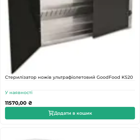
Стерилізатор ножів ультрафіолетовий GoodFood KS20
У наявності
11570,00
₴
Додати в кошик