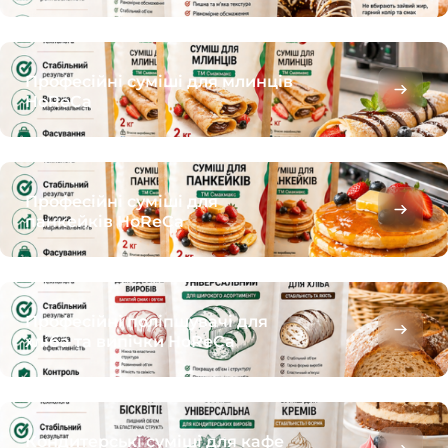
Професійні суміші для млинців
HoReCa
Професійні суміші для
панкейків HoReCa
Професійні поліпшувачі для
хліба та випічки HoReCa
Кондитерські суміші для кафе