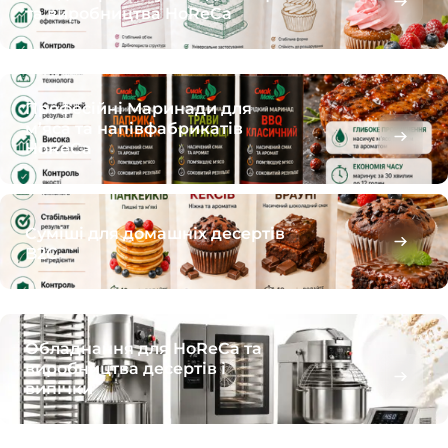
та виробництва HoReCa
Професійні Маринади для
м’яса та напівфабрикатів
HoReCa
Суміші для домашніх десертів
B2C
Обладнання для HoReCa та
виробництва десертів і
випічки