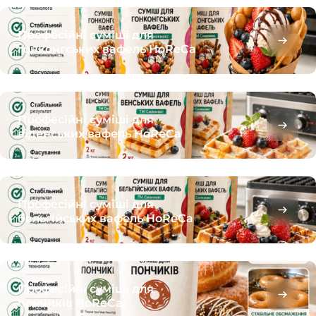
Професійні суміші для
гонконгських вафель HoReCa
Професійні суміші для
віденських вафель HoReCa
Професійні суміші для
бельгійських вафель HoReCa
Професійні суміші для
пончиків HoReCa