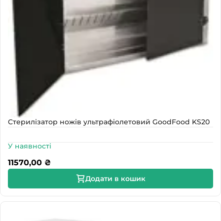
Стерилізатор ножів ультрафіолетовий GoodFood KS20
У наявності
11570,00
₴
Додати в кошик