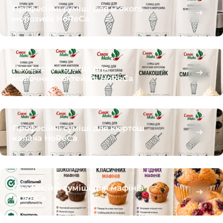
Професійні суміші для м’якого
морозива HoReCa
Професійні суміші для
молочних коктейлів HoReCa
Професійні суміші для кюртош
калача HoReCa
Професійні суміші для мафінів
HoReCa