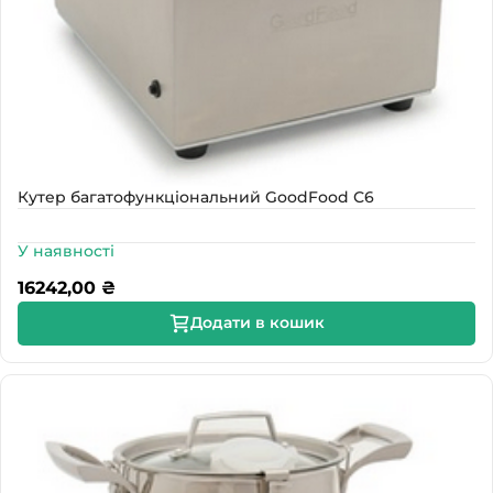
Кутер багатофункціональний GoodFood С6
У наявності
16242,00
₴
Додати в кошик