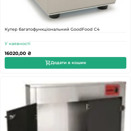
Кутер багатофункціональний GoodFood С4
У наявності
16020,00
₴
Додати в кошик