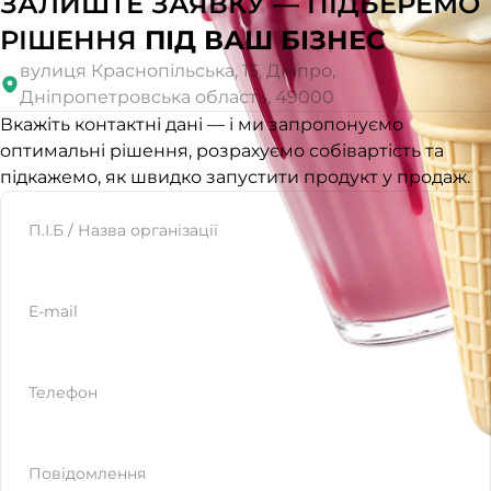
ЗАЛИШТЕ ЗАЯВКУ — ПІДБЕРЕМО
РІШЕННЯ
ПІД ВАШ БІЗНЕС
вулиця Краснопільська, 15, Дніпро,
Дніпропетровська область, 49000
Вкажіть контактні дані — і ми запропонуємо
оптимальні рішення, розрахуємо собівартість та
підкажемо, як швидко запустити продукт у продаж.
Website
П.І.Б / Назва організації
E-mail
Телефон
Повідомлення