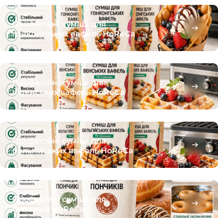
Професійні суміші для
гонконгських вафель HoReCa
Професійні суміші для
віденських вафель HoReCa
Професійні суміші для
бельгійських вафель HoReCa
Професійні суміші для
пончиків HoReCa