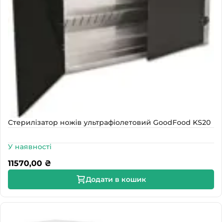
Стерилізатор ножів ультрафіолетовий GoodFood KS20
У наявності
11570,00
₴
Додати в кошик