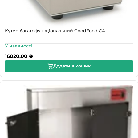
Кутер багатофункціональний GoodFood С4
У наявності
16020,00
₴
Додати в кошик