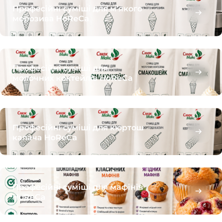
Професійні суміші для м’якого
морозива HoReCa
Професійні суміші для
молочних коктейлів HoReCa
Професійні суміші для кюртош
калача HoReCa
Професійні суміші для мафінів
HoReCa