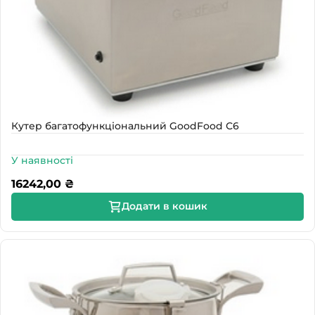
Кутер багатофункціональний GoodFood С6
У наявності
16242,00
₴
Додати в кошик