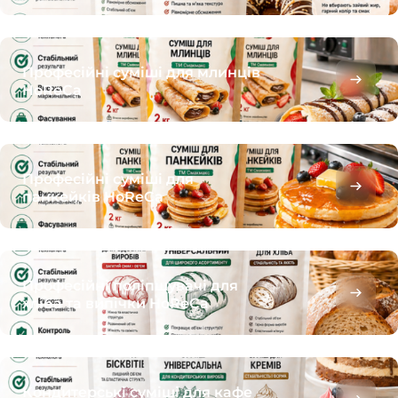
Професійні суміші для млинців
HoReCa
Професійні суміші для
панкейків HoReCa
Професійні поліпшувачі для
хліба та випічки HoReCa
Кондитерські суміші для кафе