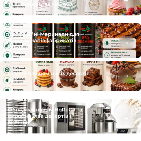
та виробництва HoReCa
Професійні Маринади для
м’яса та напівфабрикатів
HoReCa
Суміші для домашніх десертів
B2C
Обладнання для HoReCa та
виробництва десертів і
випічки