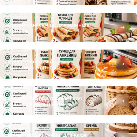
Професійні суміші для млинців
HoReCa
Професійні суміші для
панкейків HoReCa
Професійні поліпшувачі для
хліба та випічки HoReCa
Кондитерські суміші для кафе