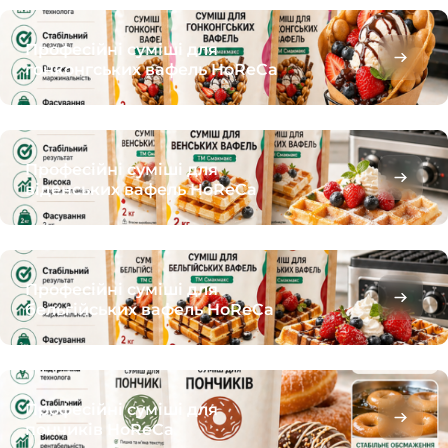
Професійні суміші для
гонконгських вафель HoReCa
Професійні суміші для
віденських вафель HoReCa
Професійні суміші для
бельгійських вафель HoReCa
Професійні суміші для
пончиків HoReCa