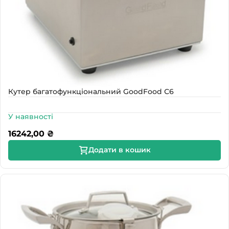
Кутер багатофункціональний GoodFood С6
У наявності
16242,00
₴
Додати в кошик