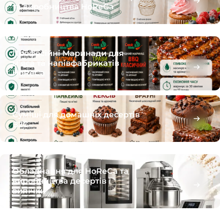
та виробництва HoReCa
Професійні Маринади для
м’яса та напівфабрикатів
HoReCa
Суміші для домашніх десертів
B2C
Обладнання для HoReCa та
виробництва десертів і
випічки