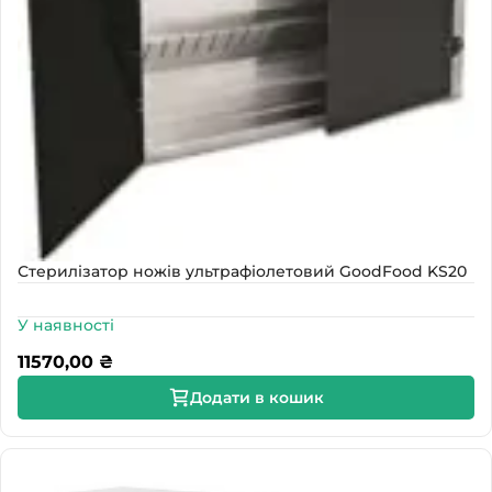
Стерилізатор ножів ультрафіолетовий GoodFood KS20
У наявності
11570,00
₴
Додати в кошик