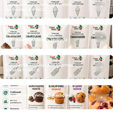
Професійні суміші для м’якого
морозива HoReCa
Професійні суміші для
молочних коктейлів HoReCa
Професійні суміші для кюртош
калача HoReCa
Професійні суміші для мафінів
HoReCa