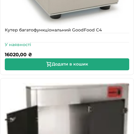
Кутер багатофункціональний GoodFood С4
У наявності
16020,00
₴
Додати в кошик