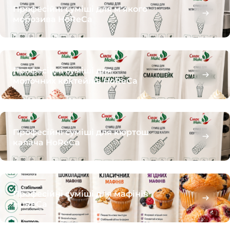
Професійні суміші для м’якого
морозива HoReCa
Професійні суміші для
молочних коктейлів HoReCa
Професійні суміші для кюртош
калача HoReCa
Професійні суміші для мафінів
HoReCa