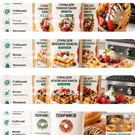
Професійні суміші для
гонконгських вафель HoReCa
Професійні суміші для
віденських вафель HoReCa
Професійні суміші для
бельгійських вафель HoReCa
Професійні суміші для
пончиків HoReCa