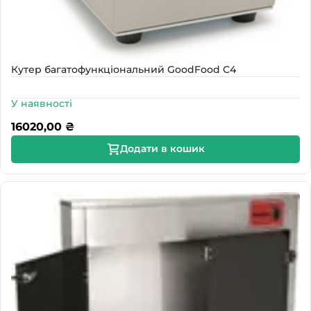
Кутер багатофункціональний GoodFood С4
У наявності
16020,00
₴
Додати в кошик