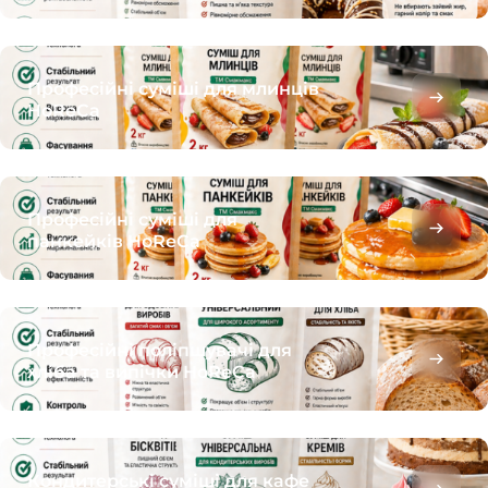
Професійні суміші для млинців
HoReCa
Професійні суміші для
панкейків HoReCa
Професійні поліпшувачі для
хліба та випічки HoReCa
Кондитерські суміші для кафе