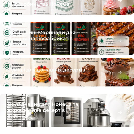
та виробництва HoReCa
Професійні Маринади для
м’яса та напівфабрикатів
HoReCa
Суміші для домашніх десертів
B2C
Обладнання для HoReCa та
виробництва десертів і
випічки