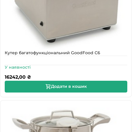
Кутер багатофункціональний GoodFood С6
У наявності
16242,00
₴
Додати в кошик