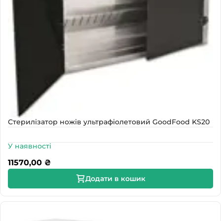
Стерилізатор ножів ультрафіолетовий GoodFood KS20
У наявності
11570,00
₴
Додати в кошик