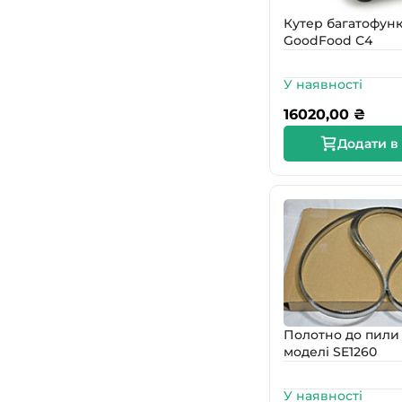
Кутер багатофун
GoodFood С4
У наявності
16020,00
₴
Додати в
Полотно до пили 
моделі SE1260
У наявності