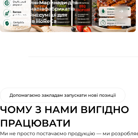
Професійні Маринади для
м’яса та напівфабрикатів
Професійні суміші для
HoReCa
панкейків HoReCa
Допомагаємо закладам запускати нові позиції
ЧОМУ З НАМИ ВИГІДНО
ПРАЦЮВАТИ
Ми не просто постачаємо продукцію — ми розробля