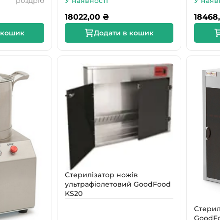
роздріб
У наявності
У наяв
18022,00
₴
18468
 кошик
Додати в кошик
Стерилізатор ножів
ультрафіолетовий GoodFood
KS20
Стерил
GoodFo