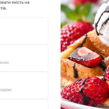
вати якість на
тів.
т
ізнес
родажі