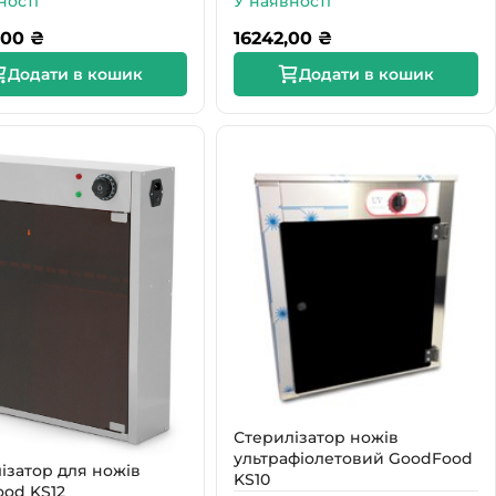
ності
У наявності
,00
₴
16242,00
₴
Додати в кошик
Додати в кошик
Стерилізатор ножів
ультрафіолетовий GoodFood
ізатор для ножів
KS10
od KS12