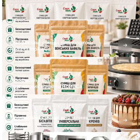
Професійні суміші для кюртош
калача HoReCa
Професійні суміші для
віденських вафель HoReCa
Професійні суміші для млинців
HoReCa