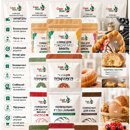
Професійні суміші для
молочних коктейлів HoReCa
Професійні суміші для
гонконгських вафель HoReCa
Професійні суміші для
пончиків HoReCa