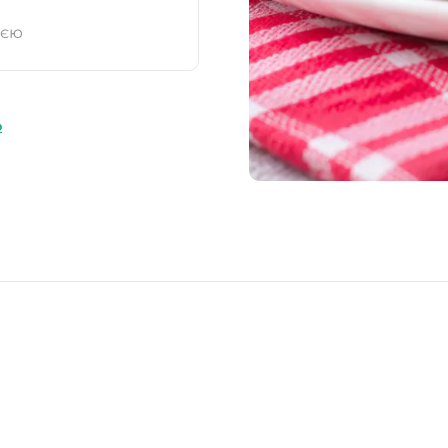
ією
ю