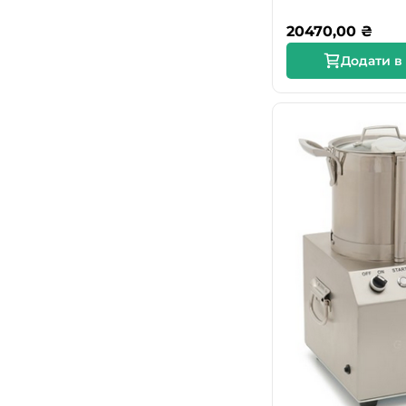
20470,00
₴
Додати в