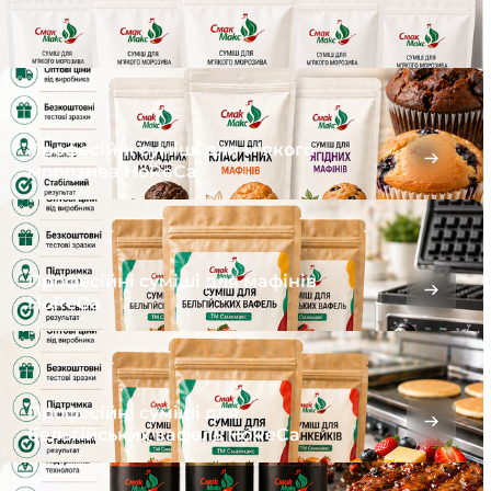
Професійні суміші для м’якого
морозива HoReCa
Професійні суміші для мафінів
HoReCa
Професійні суміші для
бельгійських вафель HoReCa