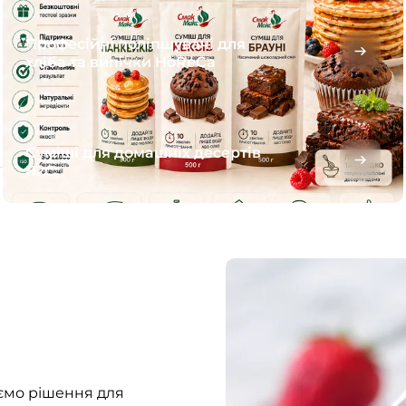
Професійні поліпшувачі для
хліба та випічки HoReCa
Суміші для домашніх десертів
B2C
ємо рішення для