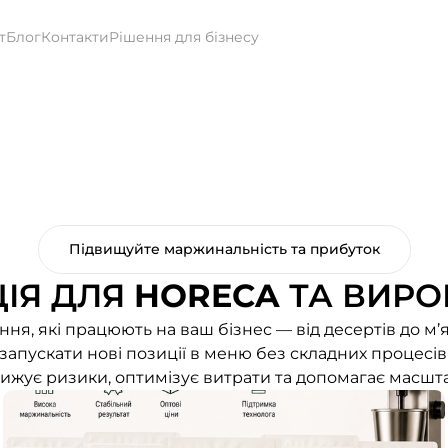
т
Блог
Контакти
Рішення для бізнесу
Підвищуйте маржинальність та прибуток
ІЯ ДЛЯ
HORECA
ТА ВИРО
ня, які працюють на ваш бізнес — від десертів до м’я
апускати нові позиції в меню без складних процесів 
знижує ризики, оптимізує витрати та допомагає масшт