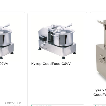
C9VV
Кутер GoodFood C6VV
Кутер 
GoodFo
Оптом і в