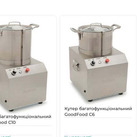
Кутер багатофункціональний
GoodFood С6
багатофункціональний
od С10