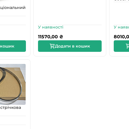
кціональний
У наявності
У наяв
11570,00
₴
8010,
 кошик
Додати в кошик
стрічкова