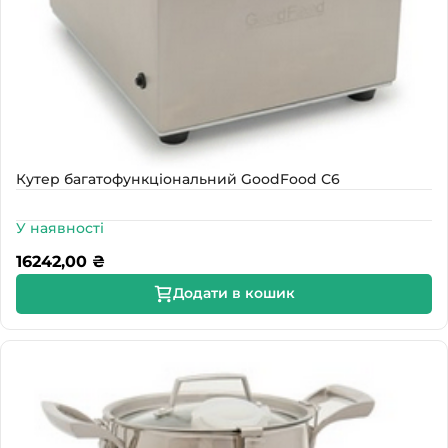
Кутер багатофункціональний GoodFood С6
У наявності
16242,00
₴
Додати в кошик