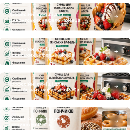
Професійні суміші для
гонконгських вафель HoReCa
Професійні суміші для
віденських вафель HoReCa
Професійні суміші для
бельгійських вафель HoReCa
Професійні суміші для
пончиків HoReCa