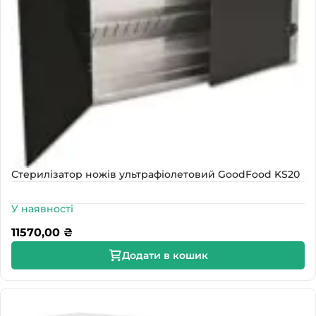
Стерилізатор ножів ультрафіолетовий GoodFood KS20
У наявності
11570,00
₴
Додати в кошик