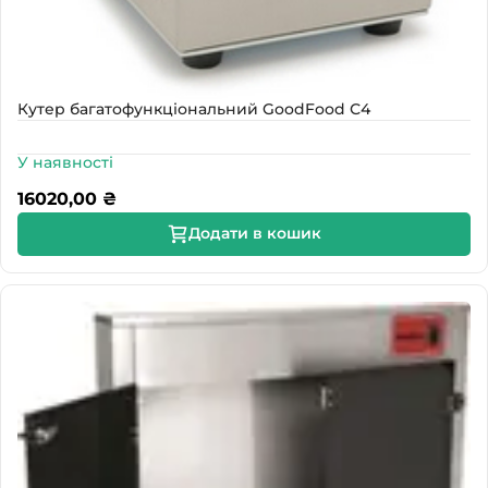
Кутер багатофункціональний GoodFood С4
У наявності
16020,00
₴
Додати в кошик