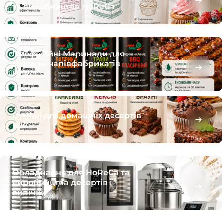
та виробництва HoReCa
Професійні Маринади для
м’яса та напівфабрикатів
HoReCa
Суміші для домашніх десертів
B2C
Обладнання для HoReCa та
виробництва десертів і
випічки