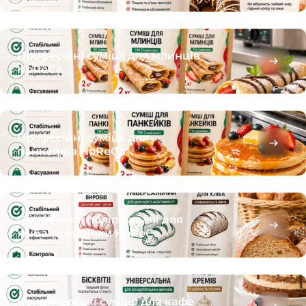
Професійні суміші для млинців
HoReCa
Професійні суміші для
панкейків HoReCa
Професійні поліпшувачі для
хліба та випічки HoReCa
Кондитерські суміші для кафе