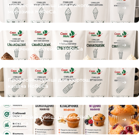
Професійні суміші для м’якого
морозива HoReCa
Професійні суміші для
молочних коктейлів HoReCa
Професійні суміші для кюртош
калача HoReCa
Професійні суміші для мафінів
HoReCa