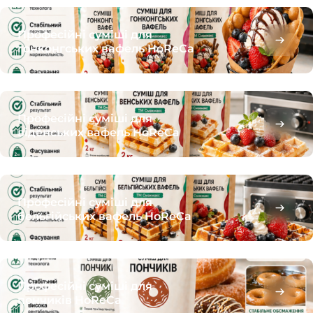
Професійні суміші для
гонконгських вафель HoReCa
Професійні суміші для
віденських вафель HoReCa
Професійні суміші для
бельгійських вафель HoReCa
Професійні суміші для
пончиків HoReCa