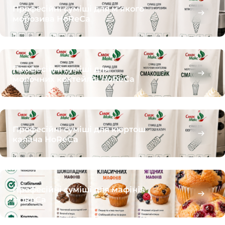
Професійні суміші для м’якого
морозива HoReCa
Професійні суміші для
молочних коктейлів HoReCa
Професійні суміші для кюртош
калача HoReCa
Професійні суміші для мафінів
HoReCa