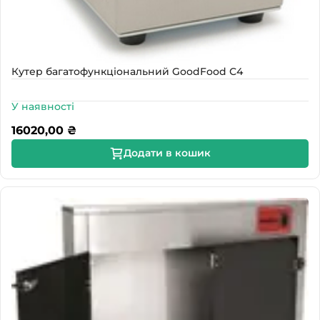
Кутер багатофункціональний GoodFood С4
У наявності
16020,00
₴
Додати в кошик