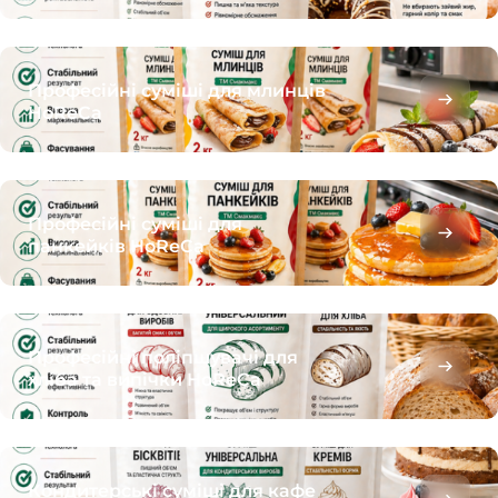
Професійні суміші для млинців
HoReCa
Професійні суміші для
панкейків HoReCa
Професійні поліпшувачі для
хліба та випічки HoReCa
Кондитерські суміші для кафе