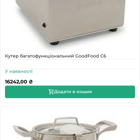
Кутер багатофункціональний GoodFood С6
У наявності
16242,00
₴
Додати в кошик