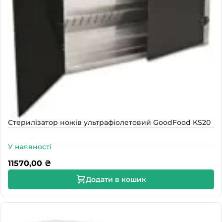
Стерилізатор ножів ультрафіолетовий GoodFood KS20
У наявності
11570,00
₴
Додати в кошик