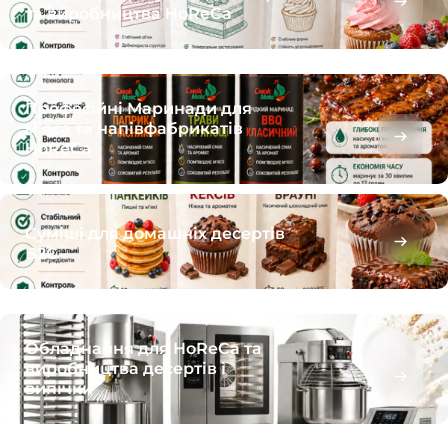
та виробництва HoReCa
Професійні Маринади для
м’яса та напівфабрикатів
HoReCa
Суміші для домашніх десертів
B2C
Обладнання для HoReCa та
виробництва десертів і
випічки