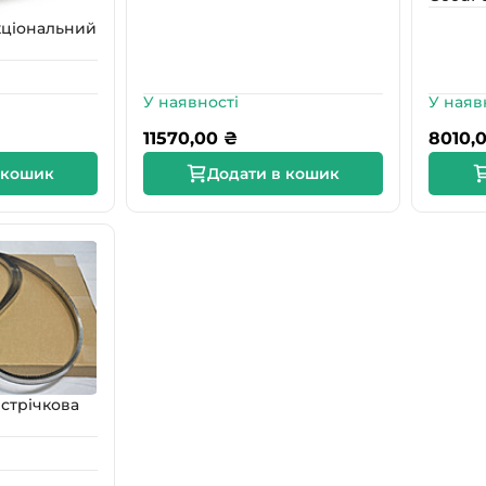
кціональний
У наявності
У наяв
11570,00
₴
8010,
 кошик
Додати в кошик
стрічкова