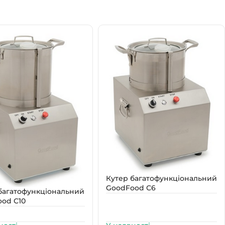
Кутер багатофункціональний
GoodFood С6
багатофункціональний
od С10