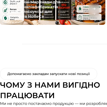
Професійні Маринади для
м’яса та напівфабрикатів
Професійні суміші для
HoReCa
панкейків HoReCa
Допомагаємо закладам запускати нові позиції
ЧОМУ З НАМИ ВИГІДНО
ПРАЦЮВАТИ
Ми не просто постачаємо продукцію — ми розробля