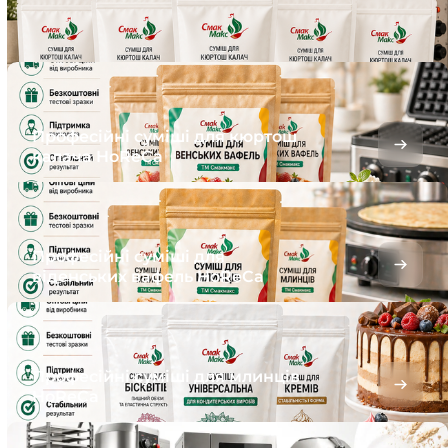
Професійні суміші для кюртош
калача HoReCa
Професійні суміші для
віденських вафель HoReCa
Професійні суміші для млинців
HoReCa