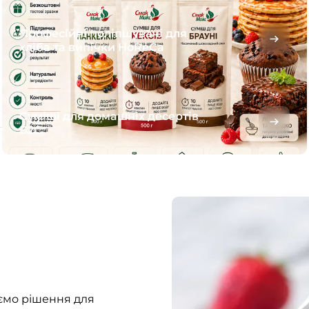
Професійні поліпшувачі для
хліба та випічки HoReCa
Суміші для домашніх десертів
B2C
ємо рішення для