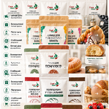
Професійні суміші для
молочних коктейлів HoReCa
Професійні суміші для
гонконгських вафель HoReCa
Професійні суміші для
пончиків HoReCa