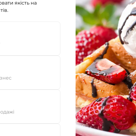
вати якість на
тів.
т
ізнес
родажі