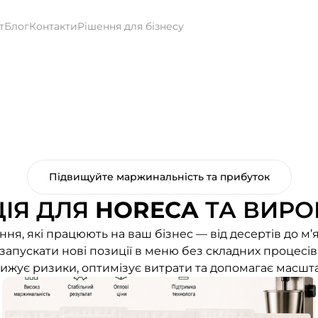
т
Блог
Контакти
Рішення для бізнесу
Підвищуйте маржинальність та прибуток
ІЯ ДЛЯ
HORECA
ТА ВИРО
ня, які працюють на ваш бізнес — від десертів до м’я
апускати нові позиції в меню без складних процесів 
знижує ризики, оптимізує витрати та допомагає масшт