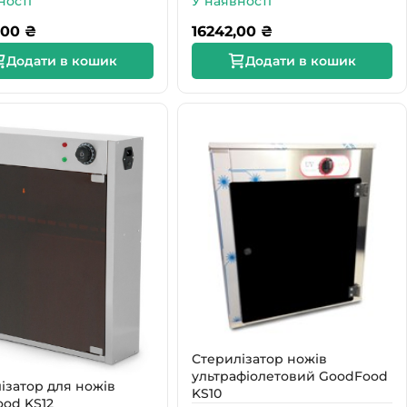
ності
У наявності
,00
₴
16242,00
₴
Додати в кошик
Додати в кошик
Стерилізатор ножів
ультрафіолетовий GoodFood
ізатор для ножів
KS10
od KS12