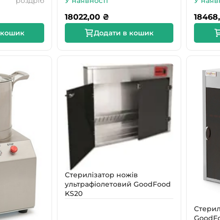
роздріб
У наявності
У наяв
18022,00
₴
18468
 кошик
Додати в кошик
Стерилізатор ножів
ультрафіолетовий GoodFood
KS20
Стерил
GoodFo