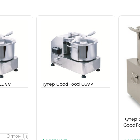
C9VV
Кутер GoodFood C6VV
Кутер 
GoodFo
Оптом і в