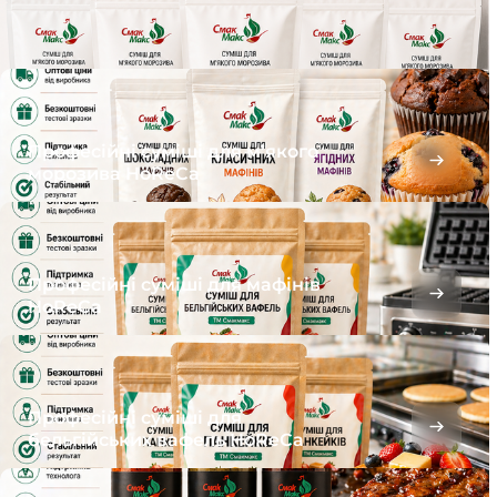
Професійні суміші для м’якого
морозива HoReCa
Професійні суміші для мафінів
HoReCa
Професійні суміші для
бельгійських вафель HoReCa