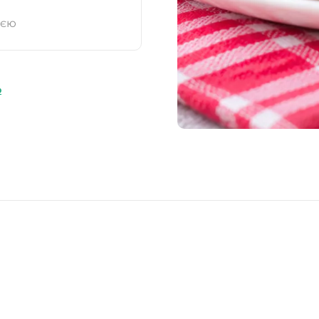
ією
ю