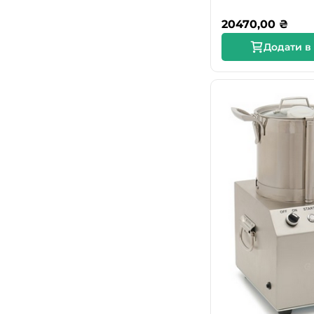
20470,00
₴
Додати в