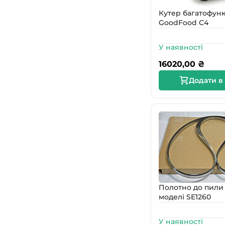
Кутер багатофун
GoodFood С4
У наявності
16020,00
₴
Додати в
Полотно до пили 
моделі SE1260
У наявності