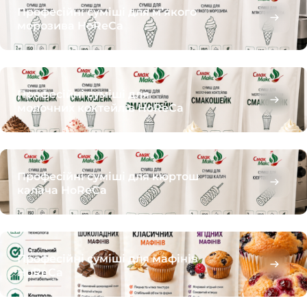
Професійні суміші для м’якого
морозива HoReCa
Професійні суміші для
молочних коктейлів HoReCa
Професійні суміші для кюртош
калача HoReCa
Професійні суміші для мафінів
HoReCa