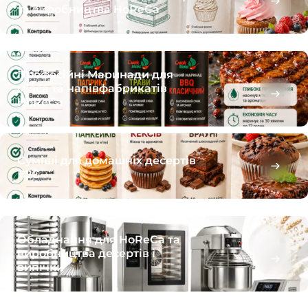
та виробництва HoReCa
Професійні Маринади для
м’яса та напівфабрикатів
HoReCa
Суміші для домашніх десертів
B2C
Обладнання для HoReCa та
виробництва десертів і
випічки