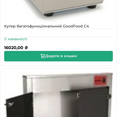
Кутер багатофункціональний GoodFood С4
У наявності
16020,00
₴
Додати в кошик