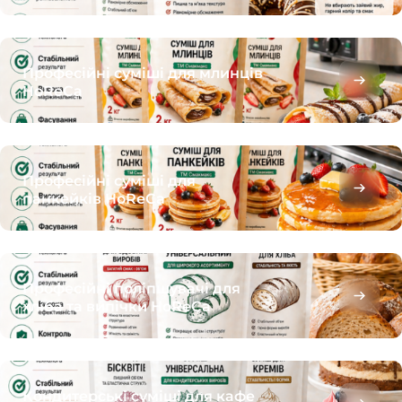
Професійні суміші для млинців
HoReCa
Професійні суміші для
панкейків HoReCa
Професійні поліпшувачі для
хліба та випічки HoReCa
Кондитерські суміші для кафе