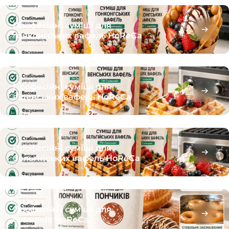
Професійні суміші для
гонконгських вафель HoReCa
Професійні суміші для
віденських вафель HoReCa
Професійні суміші для
бельгійських вафель HoReCa
Професійні суміші для
пончиків HoReCa