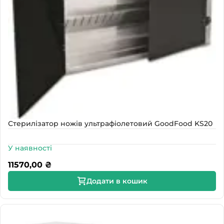
Стерилізатор ножів ультрафіолетовий GoodFood KS20
У наявності
11570,00
₴
Додати в кошик