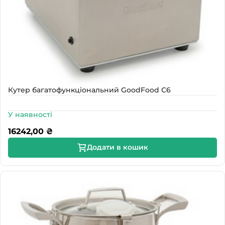
Кутер багатофункціональний GoodFood С6
У наявності
16242,00
₴
Додати в кошик