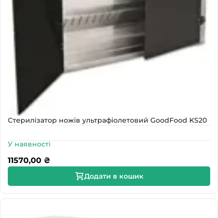
Стерилізатор ножів ультрафіолетовий GoodFood KS20
У наявності
11570,00
₴
Додати в кошик