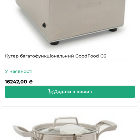
Кутер багатофункціональний GoodFood С6
У наявності
16242,00
₴
Додати в кошик