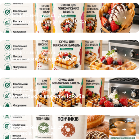
Професійні суміші для
гонконгських вафель HoReCa
Професійні суміші для
віденських вафель HoReCa
Професійні суміші для
бельгійських вафель HoReCa
Професійні суміші для
пончиків HoReCa