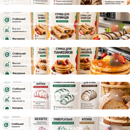
Професійні суміші для млинців
HoReCa
Професійні суміші для
панкейків HoReCa
Професійні поліпшувачі для
хліба та випічки HoReCa
Кондитерські суміші для кафе