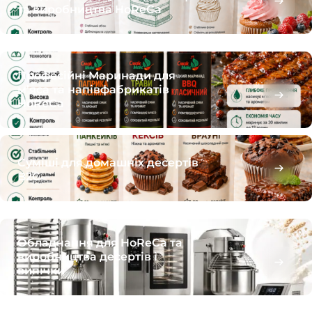
та виробництва HoReCa
Професійні Маринади для
м’яса та напівфабрикатів
HoReCa
Суміші для домашніх десертів
B2C
Обладнання для HoReCa та
виробництва десертів і
випічки