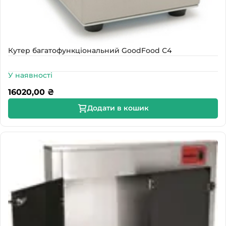
Кутер багатофункціональний GoodFood С4
У наявності
16020,00
₴
Додати в кошик