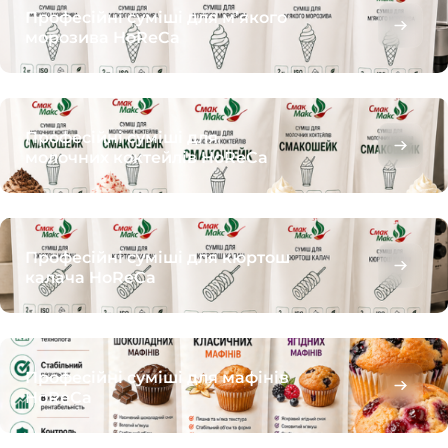
Професійні суміші для м’якого
морозива HoReCa
Професійні суміші для
молочних коктейлів HoReCa
Професійні суміші для кюртош
калача HoReCa
Професійні суміші для мафінів
HoReCa