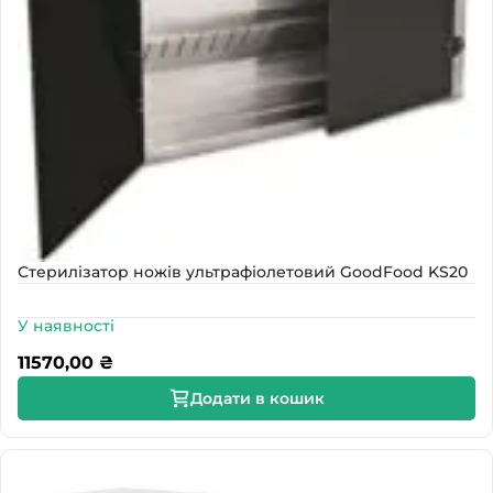
Стерилізатор ножів ультрафіолетовий GoodFood KS20
У наявності
11570,00
₴
Додати в кошик