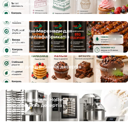
та виробництва HoReCa
Професійні Маринади для
м’яса та напівфабрикатів
HoReCa
Суміші для домашніх десертів
B2C
Обладнання для HoReCa та
виробництва десертів і
випічки