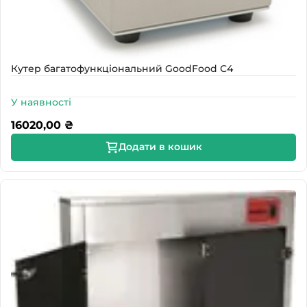
Кутер багатофункціональний GoodFood С4
У наявності
16020,00
₴
Додати в кошик