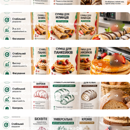
Професійні суміші для млинців
HoReCa
Професійні суміші для
панкейків HoReCa
Професійні поліпшувачі для
хліба та випічки HoReCa
Кондитерські суміші для кафе