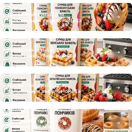
Професійні суміші для
гонконгських вафель HoReCa
Професійні суміші для
віденських вафель HoReCa
Професійні суміші для
бельгійських вафель HoReCa
Професійні суміші для
пончиків HoReCa