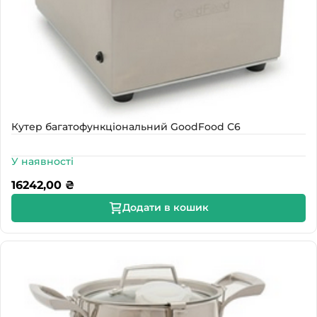
Кутер багатофункціональний GoodFood С6
У наявності
16242,00
₴
Додати в кошик