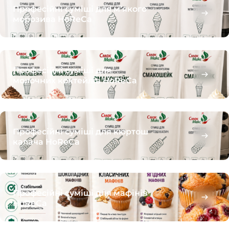
Професійні суміші для м’якого
морозива HoReCa
Професійні суміші для
молочних коктейлів HoReCa
Професійні суміші для кюртош
калача HoReCa
Професійні суміші для мафінів
HoReCa